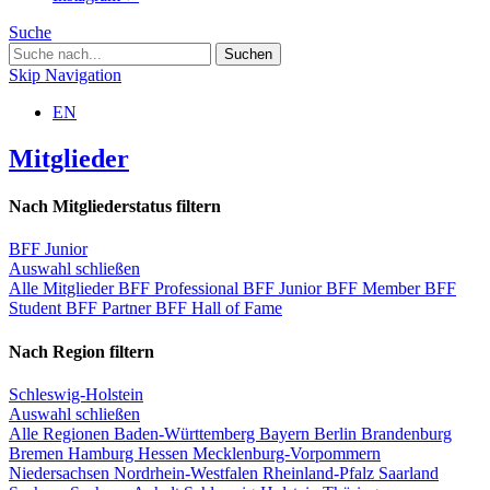
Suche
Skip Navigation
EN
Mitglieder
Nach Mitgliederstatus filtern
BFF Junior
Auswahl schließen
Alle Mitglieder
BFF Professional
BFF Junior
BFF Member
BFF
Student
BFF Partner
BFF Hall of Fame
Nach Region filtern
Schleswig-Holstein
Auswahl schließen
Alle Regionen
Baden-Württemberg
Bayern
Berlin
Brandenburg
Bremen
Hamburg
Hessen
Mecklenburg-Vorpommern
Niedersachsen
Nordrhein-Westfalen
Rheinland-Pfalz
Saarland