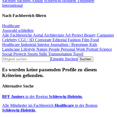
Sachsen
Sachsen-Anhalt
Schleswig-Holstein
Thüringen
International
Nach Fachbereich filtern
Healthcare
Auswahl schließen
Alle Fachbereiche
Aerial
Architecture
Art Project
Beauty
Campaign
Celebrity
CGI / 3D
Corporate
Editorial
Fashion
Film
Food
Healthcare
Industrial
Interior
Journalism / Reportage
Kids
Landscape
Lifestyle
Nature
People
Personal Work
Portrait
Science
Social Projects
Sports
Stills
Transportation
Travel
Eingabe löschen
Es wurden keine passenden Profile zu diesen
Kriterien gefunden.
Alternative Suche
BFF Juniors
in der Region
Schleswig-Holstein
.
Alle Mitglieder im Fachbereich
Healthcare
in der Region
Schleswig-Holstein
.