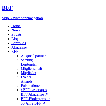
BFF
Skip Navigation
Navigation
Home
News
Events
Blog
Portfolios
Akademie
BFF
Ansprechpartner
Satzung
Leistungen
Mitgliedschaft
Mitglieder
Events
Awards
Publikationen
#BFFmastertapes
BFF Akademie ↗︎
BFF-Förderpreis ↗︎
50 Jahre BFF ↗︎