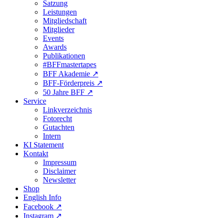
Satzung
Leistungen
Mitgliedschaft
Mitglieder
Events
Awards
Publikationen
#BFFmastertapes
BFF Akademie ↗︎
BFF-Förderpreis ↗︎
50 Jahre BFF ↗︎
Service
Linkverzeichnis
Fotorecht
Gutachten
Intern
KI Statement
Kontakt
Impressum
Disclaimer
Newsletter
Shop
English Info
Facebook ↗︎
Instagram ↗︎