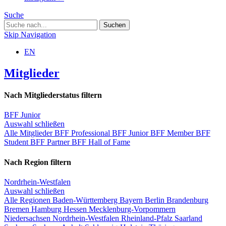
Suche
Skip Navigation
EN
Mitglieder
Nach Mitgliederstatus filtern
BFF Junior
Auswahl schließen
Alle Mitglieder
BFF Professional
BFF Junior
BFF Member
BFF
Student
BFF Partner
BFF Hall of Fame
Nach Region filtern
Nordrhein-Westfalen
Auswahl schließen
Alle Regionen
Baden-Württemberg
Bayern
Berlin
Brandenburg
Bremen
Hamburg
Hessen
Mecklenburg-Vorpommern
Niedersachsen
Nordrhein-Westfalen
Rheinland-Pfalz
Saarland