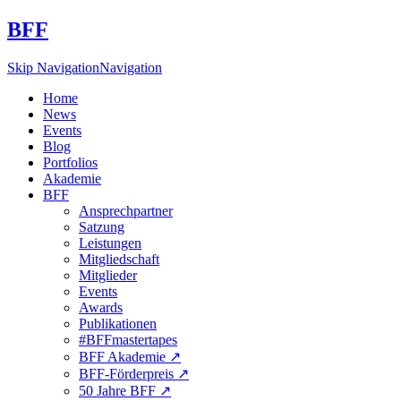
BFF
Skip Navigation
Navigation
Home
News
Events
Blog
Portfolios
Akademie
BFF
Ansprechpartner
Satzung
Leistungen
Mitgliedschaft
Mitglieder
Events
Awards
Publikationen
#BFFmastertapes
BFF Akademie ↗︎
BFF-Förderpreis ↗︎
50 Jahre BFF ↗︎