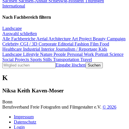
Sachsen
Sachsen-Anhalt
Schleswig-Holstein
Thüringen
International
Nach Fachbereich filtern
Landscape
Auswahl schließen
Alle Fachbereiche
Aerial
Architecture
Art Project
Beauty
Campaign
Celebrity
CGI / 3D
Corporate
Editorial
Fashion
Film
Food
Healthcare
Industrial
Interior
Journalism / Reportage
Kids
Landscape
Lifestyle
Nature
People
Personal Work
Portrait
Science
Social Projects
Sports
Stills
Transportation
Travel
Eingabe löschen
K
Niksa Keith Kaven-Moser
Bonn
Berufsverband Freie Fotografen und Filmgestalter e.V.
© 2026
Impressum
Datenschutz
Login