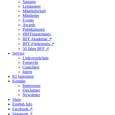
Satzung
Leistungen
Mitgliedschaft
Mitglieder
Events
Awards
Publikationen
#BFFmastertapes
BFF Akademie ↗︎
BFF-Förderpreis ↗︎
50 Jahre BFF ↗︎
Service
Linkverzeichnis
Fotorecht
Gutachten
Intern
KI Statement
Kontakt
Impressum
Disclaimer
Newsletter
Shop
English Info
Facebook ↗︎
Instagram ↗︎