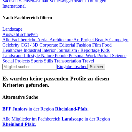
Sachsen
Sachsen-Anhalt
Schleswig-Holstein
Thüringen
International
Nach Fachbereich filtern
Landscape
Auswahl schließen
Alle Fachbereiche
Aerial
Architecture
Art Project
Beauty
Campaign
Celebrity
CGI / 3D
Corporate
Editorial
Fashion
Film
Food
Healthcare
Industrial
Interior
Journalism / Reportage
Kids
Landscape
Lifestyle
Nature
People
Personal Work
Portrait
Science
Social Projects
Sports
Stills
Transportation
Travel
Eingabe löschen
Es wurden keine passenden Profile zu diesen
Kriterien gefunden.
Alternative Suche
BFF Juniors
in der Region
Rheinland-Pfalz
.
Alle Mitglieder im Fachbereich
Landscape
in der Region
Rheinland-Pfalz
.