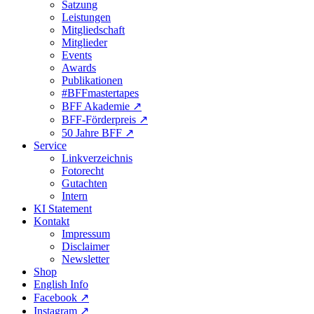
Satzung
Leistungen
Mitgliedschaft
Mitglieder
Events
Awards
Publikationen
#BFFmastertapes
BFF Akademie ↗︎
BFF-Förderpreis ↗︎
50 Jahre BFF ↗︎
Service
Linkverzeichnis
Fotorecht
Gutachten
Intern
KI Statement
Kontakt
Impressum
Disclaimer
Newsletter
Shop
English Info
Facebook ↗︎
Instagram ↗︎