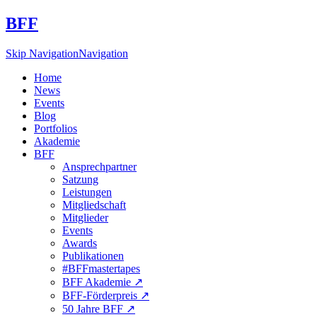
BFF
Skip Navigation
Navigation
Home
News
Events
Blog
Portfolios
Akademie
BFF
Ansprechpartner
Satzung
Leistungen
Mitgliedschaft
Mitglieder
Events
Awards
Publikationen
#BFFmastertapes
BFF Akademie ↗︎
BFF-Förderpreis ↗︎
50 Jahre BFF ↗︎