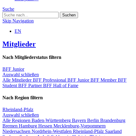
Suche
Skip Navigation
EN
Mitglieder
Nach Mitgliederstatus filtern
BFF Junior
Auswahl schließen
Alle Mitglieder
BFF Professional
BFF Junior
BFF Member
BFF
Student
BFF Partner
BFF Hall of Fame
Nach Region filtern
Rheinland-Pfalz
Auswahl schließen
Alle Regionen
Baden-Württemberg
Bayern
Berlin
Brandenburg
Bremen
Hamburg
Hessen
Mecklenburg-Vorpommern
Niedersachsen
Nordrhein-Westfalen
Rheinland-Pfalz
Saarland