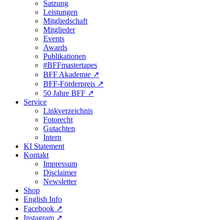
Satzung
Leistungen
Mitgliedschaft
Mitglieder
Events
Awards
Publikationen
#BFFmastertapes
BFF Akademie ↗︎
BFF-Förderpreis ↗︎
50 Jahre BFF ↗︎
Service
Linkverzeichnis
Fotorecht
Gutachten
Intern
KI Statement
Kontakt
Impressum
Disclaimer
Newsletter
Shop
English Info
Facebook ↗︎
Instagram ↗︎