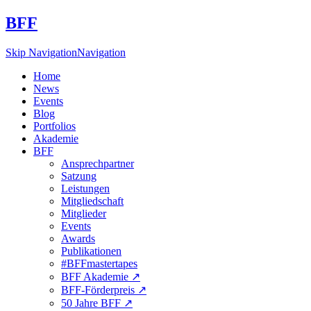
BFF
Skip Navigation
Navigation
Home
News
Events
Blog
Portfolios
Akademie
BFF
Ansprechpartner
Satzung
Leistungen
Mitgliedschaft
Mitglieder
Events
Awards
Publikationen
#BFFmastertapes
BFF Akademie ↗︎
BFF-Förderpreis ↗︎
50 Jahre BFF ↗︎