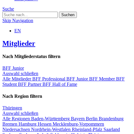
Suche
Skip Navigation
EN
Mitglieder
Nach Mitgliederstatus filtern
BFF Junior
Auswahl schließen
Alle Mitglieder
BFF Professional
BFF Junior
BFF Member
BFF
Student
BFF Partner
BFF Hall of Fame
Nach Region filtern
Thüringen
Auswahl schließen
Alle Regionen
Baden-Württemberg
Bayern
Berlin
Brandenburg
Bremen
Hamburg
Hessen
Mecklenburg-Vorpommern
Niedersachsen
Nordrhein-Westfalen
Rheinland-Pfalz
Saarland