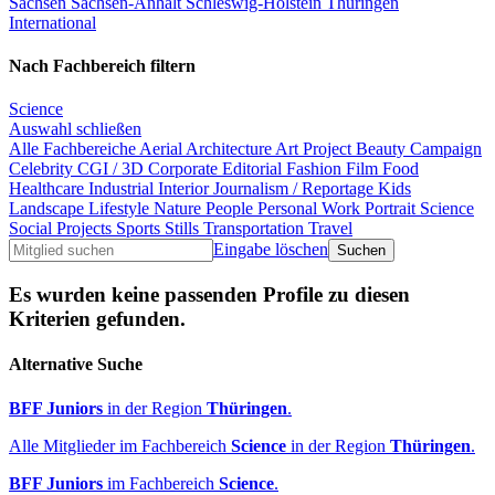
Sachsen
Sachsen-Anhalt
Schleswig-Holstein
Thüringen
International
Nach Fachbereich filtern
Science
Auswahl schließen
Alle Fachbereiche
Aerial
Architecture
Art Project
Beauty
Campaign
Celebrity
CGI / 3D
Corporate
Editorial
Fashion
Film
Food
Healthcare
Industrial
Interior
Journalism / Reportage
Kids
Landscape
Lifestyle
Nature
People
Personal Work
Portrait
Science
Social Projects
Sports
Stills
Transportation
Travel
Eingabe löschen
Es wurden keine passenden Profile zu diesen
Kriterien gefunden.
Alternative Suche
BFF Juniors
in der Region
Thüringen
.
Alle Mitglieder im Fachbereich
Science
in der Region
Thüringen
.
BFF Juniors
im Fachbereich
Science
.