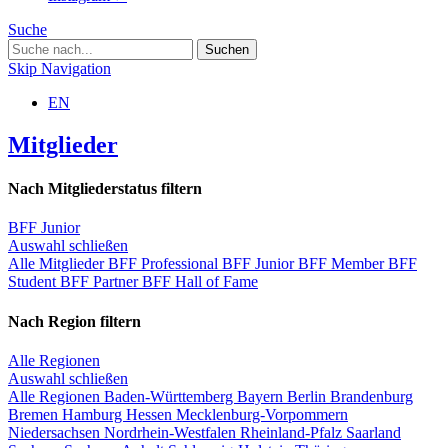
Suche
Skip Navigation
EN
Mitglieder
Nach Mitgliederstatus filtern
BFF Junior
Auswahl schließen
Alle Mitglieder
BFF Professional
BFF Junior
BFF Member
BFF
Student
BFF Partner
BFF Hall of Fame
Nach Region filtern
Alle Regionen
Auswahl schließen
Alle Regionen
Baden-Württemberg
Bayern
Berlin
Brandenburg
Bremen
Hamburg
Hessen
Mecklenburg-Vorpommern
Niedersachsen
Nordrhein-Westfalen
Rheinland-Pfalz
Saarland