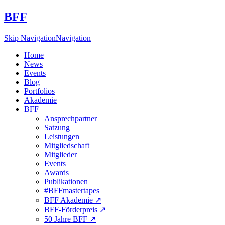
BFF
Skip Navigation
Navigation
Home
News
Events
Blog
Portfolios
Akademie
BFF
Ansprechpartner
Satzung
Leistungen
Mitgliedschaft
Mitglieder
Events
Awards
Publikationen
#BFFmastertapes
BFF Akademie ↗︎
BFF-Förderpreis ↗︎
50 Jahre BFF ↗︎