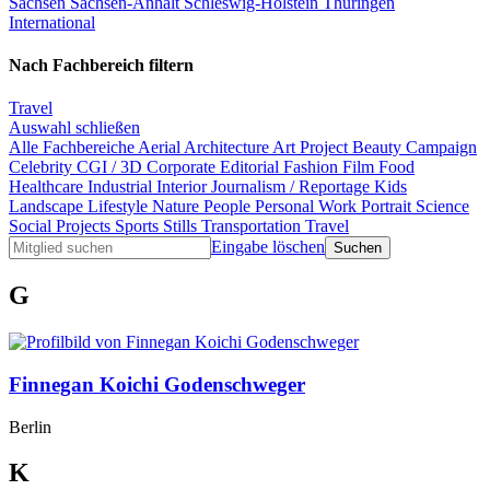
Sachsen
Sachsen-Anhalt
Schleswig-Holstein
Thüringen
International
Nach Fachbereich filtern
Travel
Auswahl schließen
Alle Fachbereiche
Aerial
Architecture
Art Project
Beauty
Campaign
Celebrity
CGI / 3D
Corporate
Editorial
Fashion
Film
Food
Healthcare
Industrial
Interior
Journalism / Reportage
Kids
Landscape
Lifestyle
Nature
People
Personal Work
Portrait
Science
Social Projects
Sports
Stills
Transportation
Travel
Eingabe löschen
G
Finnegan Koichi Godenschweger
Berlin
K