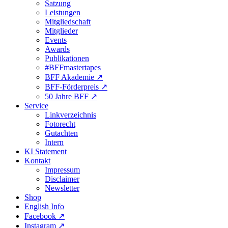
Satzung
Leistungen
Mitgliedschaft
Mitglieder
Events
Awards
Publikationen
#BFFmastertapes
BFF Akademie ↗︎
BFF-Förderpreis ↗︎
50 Jahre BFF ↗︎
Service
Linkverzeichnis
Fotorecht
Gutachten
Intern
KI Statement
Kontakt
Impressum
Disclaimer
Newsletter
Shop
English Info
Facebook ↗︎
Instagram ↗︎