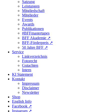
Satzung
Leistungen
Mitgliedschaft
Mitglieder
Events
Awards
Publikationen
#BFFmastertapes
BFF Akademie ↗︎
BFF-Förderpreis ↗︎
50 Jahre BFF ↗︎
Service
Linkverzeichnis
Fotorecht
Gutachten
Intern
KI Statement
Kontakt
Impressum
Disclaimer
Newsletter
Shop
English Info
Facebook ↗︎
Instagram ↗︎