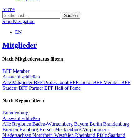
Suche
Skip Navigation
EN
Mitglieder
Nach Mitgliederstatus filtern
BFF Member
Auswahl schließen
Alle Mitglieder
BFF Professional
BFF Junior
BFF Member
BFF
Student
BFF Partner
BFF Hall of Fame
Nach Region filtern
Brandenburg
Auswahl schließen
Alle Regionen
Baden-Württemberg
Bayern
Berlin
Brandenburg
Bremen
Hamburg
Hessen
Mecklenburg-Vorpommern
Niedersachsen
Nordrhein-Westfalen
Rheinland-Pfalz
Saarland