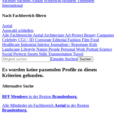
Sachsen
Sachsen-Anhalt
Schleswig-Holstein
Thüringen
International
Nach Fachbereich filtern
Aerial
Auswahl schließen
Alle Fachbereiche
Aerial
Architecture
Art Project
Beauty
Campaign
Celebrity
CGI / 3D
Corporate
Editorial
Fashion
Film
Food
Healthcare
Industrial
Interior
Journalism / Reportage
Kids
Landscape
Lifestyle
Nature
People
Personal Work
Portrait
Science
Social Projects
Sports
Stills
Transportation
Travel
Eingabe löschen
Es wurden keine passenden Profile zu diesen
Kriterien gefunden.
Alternative Suche
BFF Members
in der Region
Brandenburg
.
Alle Mitglieder im Fachbereich
Aerial
in der Region
Brandenburg
.