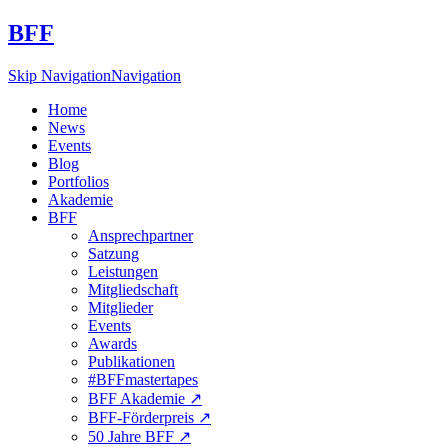
BFF
Skip Navigation
Navigation
Home
News
Events
Blog
Portfolios
Akademie
BFF
Ansprechpartner
Satzung
Leistungen
Mitgliedschaft
Mitglieder
Events
Awards
Publikationen
#BFFmastertapes
BFF Akademie ↗︎
BFF-Förderpreis ↗︎
50 Jahre BFF ↗︎