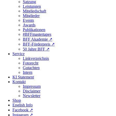
Satzung
Leistungen
Mitgliedschaft
Mitglieder
Events
Awards
Publikationen
#BFFmastertapes
BFF Akademie ↗︎
BFF-Förderpreis ↗︎
50 Jahre BFF ↗︎
Service
Linkverzeichnis
Fotorecht
Gutachten
Intern
KI Statement
Kontakt
Impressum
Disclaimer
Newsletter
Shop
English Info
Facebook ↗︎
Instagram ↗︎