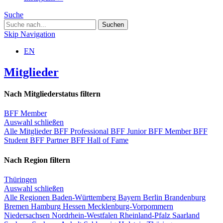
Suche
Skip Navigation
EN
Mitglieder
Nach Mitgliederstatus filtern
BFF Member
Auswahl schließen
Alle Mitglieder
BFF Professional
BFF Junior
BFF Member
BFF
Student
BFF Partner
BFF Hall of Fame
Nach Region filtern
Thüringen
Auswahl schließen
Alle Regionen
Baden-Württemberg
Bayern
Berlin
Brandenburg
Bremen
Hamburg
Hessen
Mecklenburg-Vorpommern
Niedersachsen
Nordrhein-Westfalen
Rheinland-Pfalz
Saarland