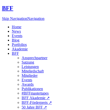
BFF
Skip Navigation
Navigation
Home
News
Events
Blog
Portfolios
Akademie
BFF
Ansprechpartner
Satzung
Leistungen
Mitgliedschaft
Mitglieder
Events
Awards
Publikationen
#BFFmastertapes
BFF Akademie ↗︎
BFF-Förderpreis ↗︎
50 Jahre BFF ↗︎