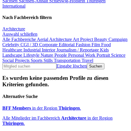
Sachsen
Sachsen-Anhalt
Schleswig-Holstein
Thüringen
International
Nach Fachbereich filtern
Architecture
Auswahl schließen
Alle Fachbereiche
Aerial
Architecture
Art Project
Beauty
Campaign
Celebrity
CGI / 3D
Corporate
Editorial
Fashion
Film
Food
Healthcare
Industrial
Interior
Journalism / Reportage
Kids
Landscape
Lifestyle
Nature
People
Personal Work
Portrait
Science
Social Projects
Sports
Stills
Transportation
Travel
Eingabe löschen
Es wurden keine passenden Profile zu diesen
Kriterien gefunden.
Alternative Suche
BFF Members
in der Region
Thüringen
.
Alle Mitglieder im Fachbereich
Architecture
in der Region
Thüringen
.