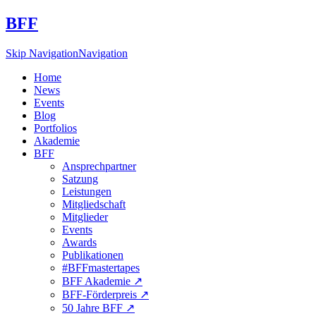
BFF
Skip Navigation
Navigation
Home
News
Events
Blog
Portfolios
Akademie
BFF
Ansprechpartner
Satzung
Leistungen
Mitgliedschaft
Mitglieder
Events
Awards
Publikationen
#BFFmastertapes
BFF Akademie ↗︎
BFF-Förderpreis ↗︎
50 Jahre BFF ↗︎