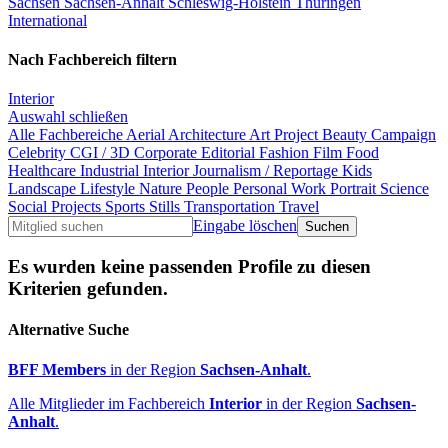
Sachsen
Sachsen-Anhalt
Schleswig-Holstein
Thüringen
International
Nach Fachbereich filtern
Interior
Auswahl schließen
Alle Fachbereiche
Aerial
Architecture
Art Project
Beauty
Campaign
Celebrity
CGI / 3D
Corporate
Editorial
Fashion
Film
Food
Healthcare
Industrial
Interior
Journalism / Reportage
Kids
Landscape
Lifestyle
Nature
People
Personal Work
Portrait
Science
Social Projects
Sports
Stills
Transportation
Travel
Eingabe löschen
Es wurden keine passenden Profile zu diesen
Kriterien gefunden.
Alternative Suche
BFF Members
in der Region
Sachsen-Anhalt
.
Alle Mitglieder im Fachbereich
Interior
in der Region
Sachsen-
Anhalt
.