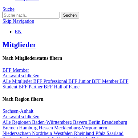
Suche
Skip Navigation
EN
Mitglieder
Nach Mitgliederstatus filtern
BFF Member
Auswahl schließen
Alle Mitglieder
BFF Professional
BFF Junior
BFF Member
BFF
Student
BFF Partner
BFF Hall of Fame
Nach Region filtern
Sachsen-Anhalt
Auswahl schließen
Alle Regionen
Baden-Württemberg
Bayern
Berlin
Brandenburg
Bremen
Hamburg
Hessen
Mecklenburg-Vorpommern
Niedersachsen
Nordrhein-Westfalen
Rheinland-Pfalz
Saarland