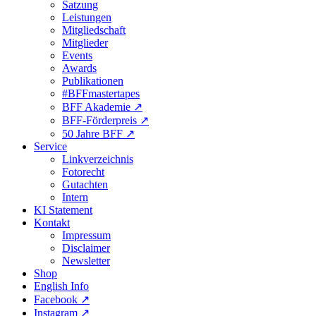
Satzung
Leistungen
Mitgliedschaft
Mitglieder
Events
Awards
Publikationen
#BFFmastertapes
BFF Akademie ↗︎
BFF-Förderpreis ↗︎
50 Jahre BFF ↗︎
Service
Linkverzeichnis
Fotorecht
Gutachten
Intern
KI Statement
Kontakt
Impressum
Disclaimer
Newsletter
Shop
English Info
Facebook ↗︎
Instagram ↗︎