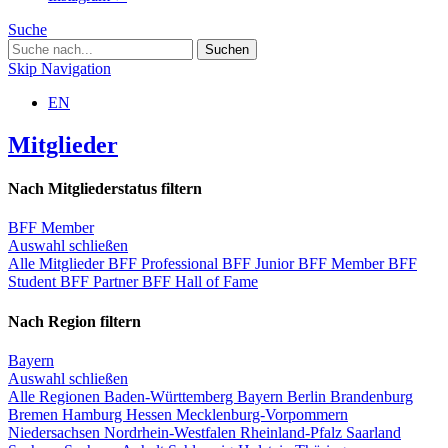
Suche
Skip Navigation
EN
Mitglieder
Nach Mitgliederstatus filtern
BFF Member
Auswahl schließen
Alle Mitglieder
BFF Professional
BFF Junior
BFF Member
BFF
Student
BFF Partner
BFF Hall of Fame
Nach Region filtern
Bayern
Auswahl schließen
Alle Regionen
Baden-Württemberg
Bayern
Berlin
Brandenburg
Bremen
Hamburg
Hessen
Mecklenburg-Vorpommern
Niedersachsen
Nordrhein-Westfalen
Rheinland-Pfalz
Saarland