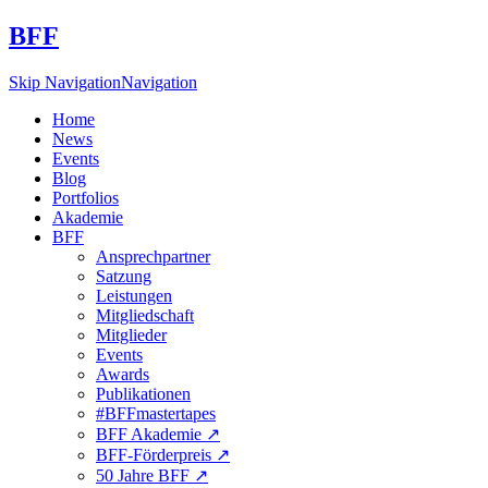
BFF
Skip Navigation
Navigation
Home
News
Events
Blog
Portfolios
Akademie
BFF
Ansprechpartner
Satzung
Leistungen
Mitgliedschaft
Mitglieder
Events
Awards
Publikationen
#BFFmastertapes
BFF Akademie ↗︎
BFF-Förderpreis ↗︎
50 Jahre BFF ↗︎