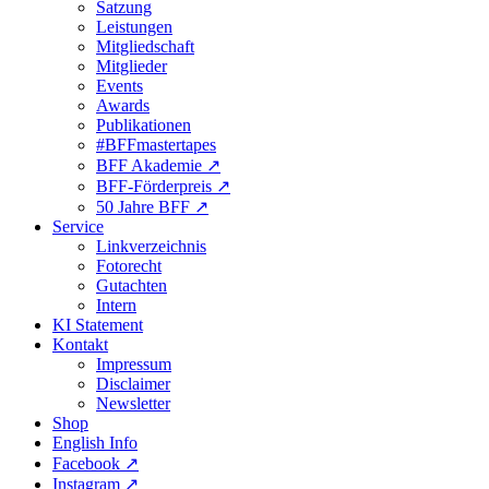
Satzung
Leistungen
Mitgliedschaft
Mitglieder
Events
Awards
Publikationen
#BFFmastertapes
BFF Akademie ↗︎
BFF-Förderpreis ↗︎
50 Jahre BFF ↗︎
Service
Linkverzeichnis
Fotorecht
Gutachten
Intern
KI Statement
Kontakt
Impressum
Disclaimer
Newsletter
Shop
English Info
Facebook ↗︎
Instagram ↗︎