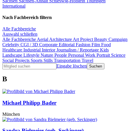
Sachsen
Sachsen-Anhalt
Schleswig-Holstein
Thüringen
International
Nach Fachbereich filtern
Alle Fachbereiche
Auswahl schließen
Alle Fachbereiche
Aerial
Architecture
Art Project
Beauty
Campaign
Celebrity
CGI / 3D
Corporate
Editorial
Fashion
Film
Food
Healthcare
Industrial
Interior
Journalism / Reportage
Kids
Landscape
Lifestyle
Nature
People
Personal Work
Portrait
Science
Social Projects
Sports
Stills
Transportation
Travel
Eingabe löschen
B
Michael Philipp Bader
München
Sandra Bielmeier (geb. Seckinger)