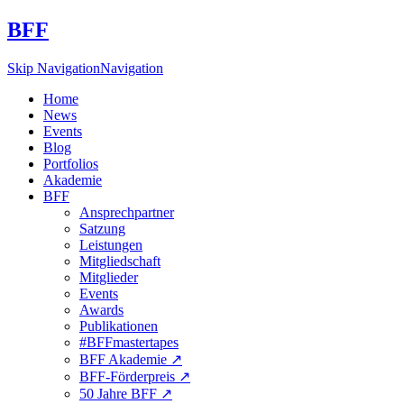
BFF
Skip Navigation
Navigation
Home
News
Events
Blog
Portfolios
Akademie
BFF
Ansprechpartner
Satzung
Leistungen
Mitgliedschaft
Mitglieder
Events
Awards
Publikationen
#BFFmastertapes
BFF Akademie ↗︎
BFF-Förderpreis ↗︎
50 Jahre BFF ↗︎