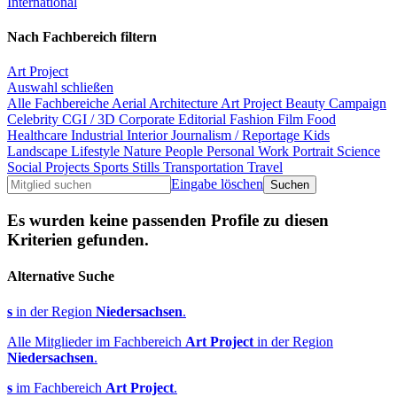
International
Nach Fachbereich filtern
Art Project
Auswahl schließen
Alle Fachbereiche
Aerial
Architecture
Art Project
Beauty
Campaign
Celebrity
CGI / 3D
Corporate
Editorial
Fashion
Film
Food
Healthcare
Industrial
Interior
Journalism / Reportage
Kids
Landscape
Lifestyle
Nature
People
Personal Work
Portrait
Science
Social Projects
Sports
Stills
Transportation
Travel
Eingabe löschen
Es wurden keine passenden Profile zu diesen
Kriterien gefunden.
Alternative Suche
s
in der Region
Niedersachsen
.
Alle Mitglieder im Fachbereich
Art Project
in der Region
Niedersachsen
.
s
im Fachbereich
Art Project
.