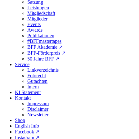
Satzung
Leistungen
Mitgliedschaft
Mitglieder
Events
Awards
Publikationen
#BFFmastertapes
BFF Akademie ↗︎
BFF-Förderpreis ↗︎
50 Jahre BFF ↗︎
Service
Linkverzeichnis
Fotorecht
Gutachten
Intern
KI Statement
Kontakt
Impressum
Disclaimer
Newsletter
Shop
English Info
Facebook ↗︎
Instagram ↗︎