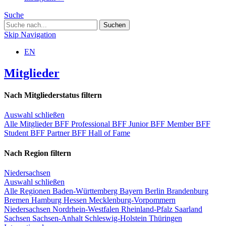
Suche
Skip Navigation
EN
Mitglieder
Nach Mitgliederstatus filtern
Auswahl schließen
Alle Mitglieder
BFF Professional
BFF Junior
BFF Member
BFF
Student
BFF Partner
BFF Hall of Fame
Nach Region filtern
Niedersachsen
Auswahl schließen
Alle Regionen
Baden-Württemberg
Bayern
Berlin
Brandenburg
Bremen
Hamburg
Hessen
Mecklenburg-Vorpommern
Niedersachsen
Nordrhein-Westfalen
Rheinland-Pfalz
Saarland
Sachsen
Sachsen-Anhalt
Schleswig-Holstein
Thüringen