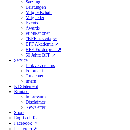
Satzung
Leistungen
Mitgliedschaft
Mitglieder
Events
Awards
Publikationen
#BFFmastertapes
BFF Akademie ↗︎
BFF-Förderpreis ↗︎
50 Jahre BFF ↗︎
Service
Linkverzeichnis
Fotorecht
Gutachten
Intern
KI Statement
Kontakt
Impressum
Disclaimer
Newsletter
Shop
English Info
Facebook ↗︎
Instagram ↗︎