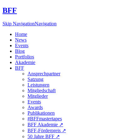
BFF
Skip Navigation
Navigation
Home
News
Events
Blog
Portfolios
Akademie
BFF
Ansprechpartner
Satzung
Leistungen
Mitgliedschaft
Mitglieder
Events
Awards
Publikationen
#BFFmastertapes
BFF Akademie ↗︎
BFF-Förderpreis ↗︎
50 Jahre BFF ↗︎