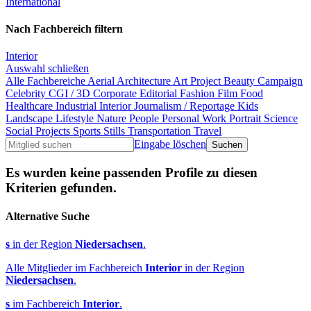
International
Nach Fachbereich filtern
Interior
Auswahl schließen
Alle Fachbereiche
Aerial
Architecture
Art Project
Beauty
Campaign
Celebrity
CGI / 3D
Corporate
Editorial
Fashion
Film
Food
Healthcare
Industrial
Interior
Journalism / Reportage
Kids
Landscape
Lifestyle
Nature
People
Personal Work
Portrait
Science
Social Projects
Sports
Stills
Transportation
Travel
Eingabe löschen
Es wurden keine passenden Profile zu diesen
Kriterien gefunden.
Alternative Suche
s
in der Region
Niedersachsen
.
Alle Mitglieder im Fachbereich
Interior
in der Region
Niedersachsen
.
s
im Fachbereich
Interior
.