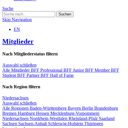
Suche
Skip Navigation
EN
Mitglieder
Nach Mitgliederstatus filtern
Auswahl schließen
Alle Mitglieder
BFF Professional
BFF Junior
BFF Member
BFF
Student
BFF Partner
BFF Hall of Fame
Nach Region filtern
Niedersachsen
Auswahl schließen
Alle Regionen
Baden-Württemberg
Bayern
Berlin
Brandenburg
Bremen
Hamburg
Hessen
Mecklenburg-Vorpommern
Niedersachsen
Nordrhein-Westfalen
Rheinland-Pfalz
Saarland
Sachsen
Sachsen-Anhalt
Schleswig-Holstein
Thüringen