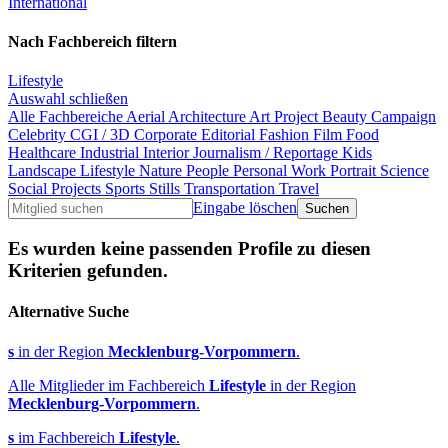
International
Nach Fachbereich filtern
Lifestyle
Auswahl schließen
Alle Fachbereiche
Aerial
Architecture
Art Project
Beauty
Campaign
Celebrity
CGI / 3D
Corporate
Editorial
Fashion
Film
Food
Healthcare
Industrial
Interior
Journalism / Reportage
Kids
Landscape
Lifestyle
Nature
People
Personal Work
Portrait
Science
Social Projects
Sports
Stills
Transportation
Travel
Eingabe löschen
Es wurden keine passenden Profile zu diesen
Kriterien gefunden.
Alternative Suche
s
in der Region
Mecklenburg-Vorpommern
.
Alle Mitglieder im Fachbereich
Lifestyle
in der Region
Mecklenburg-Vorpommern
.
s
im Fachbereich
Lifestyle
.