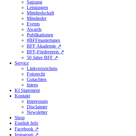
Satzung
Leistungen
Mitgliedschaft
Mitglieder
Events
Awards
Publikationen
#BFFmastertapes
BFF Akademie ↗︎
BFF-Förderpreis ↗︎
50 Jahre BFF ↗︎
Service
Linkverzeichnis
Fotorecht
Gutachten
Intern
KI Statement
Kontakt
Impressum
Disclaimer
Newsletter
Shop
English Info
Facebook ↗︎
Instagram ↗︎