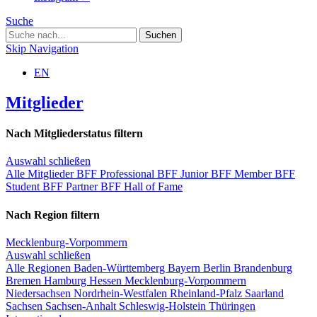
Suche
Skip Navigation
EN
Mitglieder
Nach Mitgliederstatus filtern
Auswahl schließen
Alle Mitglieder
BFF Professional
BFF Junior
BFF Member
BFF
Student
BFF Partner
BFF Hall of Fame
Nach Region filtern
Mecklenburg-Vorpommern
Auswahl schließen
Alle Regionen
Baden-Württemberg
Bayern
Berlin
Brandenburg
Bremen
Hamburg
Hessen
Mecklenburg-Vorpommern
Niedersachsen
Nordrhein-Westfalen
Rheinland-Pfalz
Saarland
Sachsen
Sachsen-Anhalt
Schleswig-Holstein
Thüringen