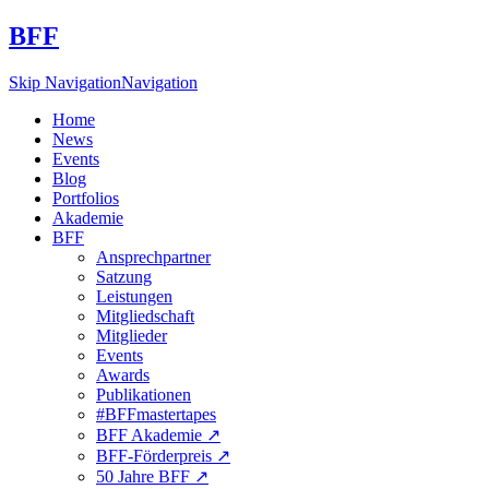
BFF
Skip Navigation
Navigation
Home
News
Events
Blog
Portfolios
Akademie
BFF
Ansprechpartner
Satzung
Leistungen
Mitgliedschaft
Mitglieder
Events
Awards
Publikationen
#BFFmastertapes
BFF Akademie ↗︎
BFF-Förderpreis ↗︎
50 Jahre BFF ↗︎