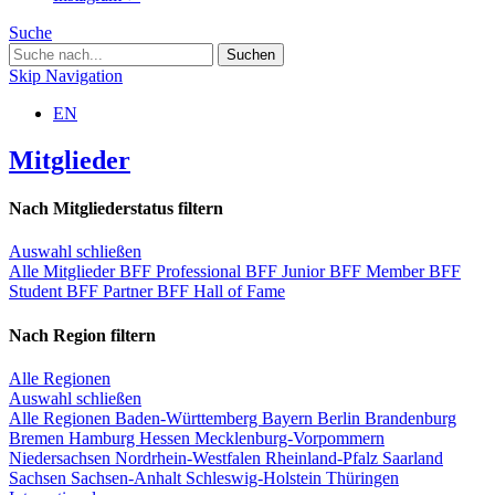
Suche
Skip Navigation
EN
Mitglieder
Nach Mitgliederstatus filtern
Auswahl schließen
Alle Mitglieder
BFF Professional
BFF Junior
BFF Member
BFF
Student
BFF Partner
BFF Hall of Fame
Nach Region filtern
Alle Regionen
Auswahl schließen
Alle Regionen
Baden-Württemberg
Bayern
Berlin
Brandenburg
Bremen
Hamburg
Hessen
Mecklenburg-Vorpommern
Niedersachsen
Nordrhein-Westfalen
Rheinland-Pfalz
Saarland
Sachsen
Sachsen-Anhalt
Schleswig-Holstein
Thüringen