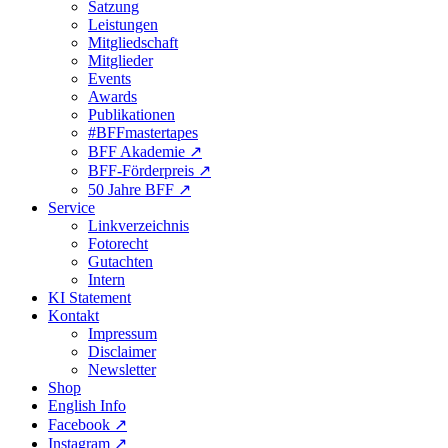
Satzung
Leistungen
Mitgliedschaft
Mitglieder
Events
Awards
Publikationen
#BFFmastertapes
BFF Akademie ↗︎
BFF-Förderpreis ↗︎
50 Jahre BFF ↗︎
Service
Linkverzeichnis
Fotorecht
Gutachten
Intern
KI Statement
Kontakt
Impressum
Disclaimer
Newsletter
Shop
English Info
Facebook ↗︎
Instagram ↗︎