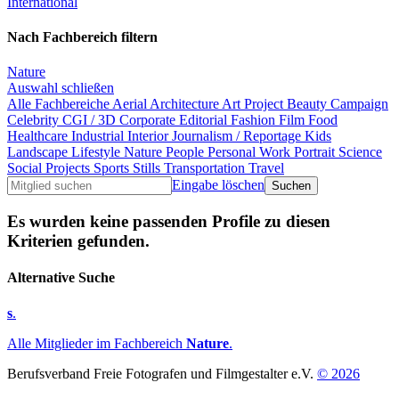
International
Nach Fachbereich filtern
Nature
Auswahl schließen
Alle Fachbereiche
Aerial
Architecture
Art Project
Beauty
Campaign
Celebrity
CGI / 3D
Corporate
Editorial
Fashion
Film
Food
Healthcare
Industrial
Interior
Journalism / Reportage
Kids
Landscape
Lifestyle
Nature
People
Personal Work
Portrait
Science
Social Projects
Sports
Stills
Transportation
Travel
Eingabe löschen
Es wurden keine passenden Profile zu diesen
Kriterien gefunden.
Alternative Suche
s
.
Alle Mitglieder im Fachbereich
Nature
.
Berufsverband Freie Fotografen und Filmgestalter e.V.
© 2026