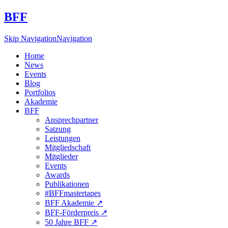
BFF
Skip Navigation
Navigation
Home
News
Events
Blog
Portfolios
Akademie
BFF
Ansprechpartner
Satzung
Leistungen
Mitgliedschaft
Mitglieder
Events
Awards
Publikationen
#BFFmastertapes
BFF Akademie ↗︎
BFF-Förderpreis ↗︎
50 Jahre BFF ↗︎