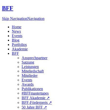
BFF
Skip Navigation
Navigation
Home
News
Events
Blog
Portfolios
Akademie
BFF
Ansprechpartner
Satzung
Leistungen
Mitgliedschaft
Mitglieder
Events
Awards
Publikationen
#BFFmastertapes
BFF Akademie ↗︎
BFF-Förderpreis ↗︎
50 Jahre BFF ↗︎