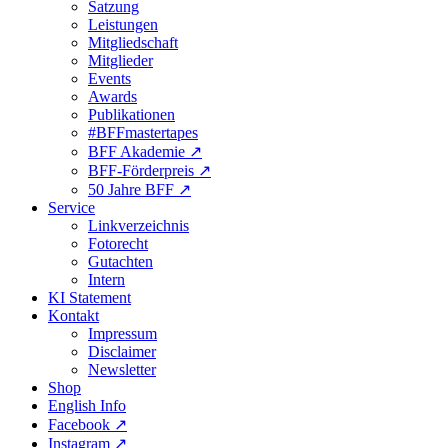
Satzung
Leistungen
Mitgliedschaft
Mitglieder
Events
Awards
Publikationen
#BFFmastertapes
BFF Akademie ↗︎
BFF-Förderpreis ↗︎
50 Jahre BFF ↗︎
Service
Linkverzeichnis
Fotorecht
Gutachten
Intern
KI Statement
Kontakt
Impressum
Disclaimer
Newsletter
Shop
English Info
Facebook ↗︎
Instagram ↗︎