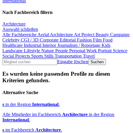
International
Nach Fachbereich filtern
Architecture
Auswahl schließen
Alle Fachbereiche
Aerial
Architecture
Art Project
Beauty
Campaign
Celebrity
CGI / 3D
Corporate
Editorial
Fashion
Film
Food
Healthcare
Industrial
Interior
Journalism / Reportage
Kids
Landscape
Lifestyle
Nature
People
Personal Work
Portrait
Science
Social Projects
Sports
Stills
Transportation
Travel
Eingabe löschen
Es wurden keine passenden Profile zu diesen
Kriterien gefunden.
Alternative Suche
s
in der Region
International
.
Alle Mitglieder im Fachbereich
Architecture
in der Region
International
.
s
im Fachbereich
Architecture
.