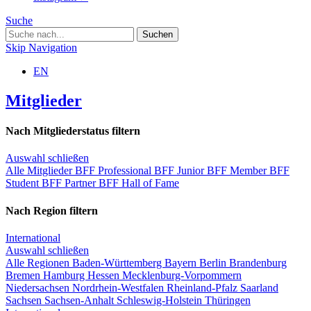
Suche
Skip Navigation
EN
Mitglieder
Nach Mitgliederstatus filtern
Auswahl schließen
Alle Mitglieder
BFF Professional
BFF Junior
BFF Member
BFF
Student
BFF Partner
BFF Hall of Fame
Nach Region filtern
International
Auswahl schließen
Alle Regionen
Baden-Württemberg
Bayern
Berlin
Brandenburg
Bremen
Hamburg
Hessen
Mecklenburg-Vorpommern
Niedersachsen
Nordrhein-Westfalen
Rheinland-Pfalz
Saarland
Sachsen
Sachsen-Anhalt
Schleswig-Holstein
Thüringen