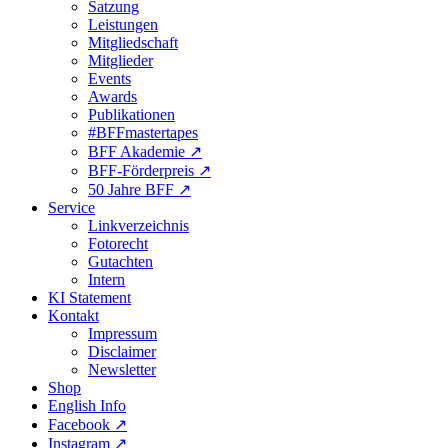
Satzung
Leistungen
Mitgliedschaft
Mitglieder
Events
Awards
Publikationen
#BFFmastertapes
BFF Akademie ↗︎
BFF-Förderpreis ↗︎
50 Jahre BFF ↗︎
Service
Linkverzeichnis
Fotorecht
Gutachten
Intern
KI Statement
Kontakt
Impressum
Disclaimer
Newsletter
Shop
English Info
Facebook ↗︎
Instagram ↗︎