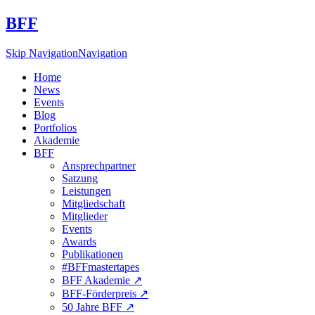
BFF
Skip Navigation
Navigation
Home
News
Events
Blog
Portfolios
Akademie
BFF
Ansprechpartner
Satzung
Leistungen
Mitgliedschaft
Mitglieder
Events
Awards
Publikationen
#BFFmastertapes
BFF Akademie ↗︎
BFF-Förderpreis ↗︎
50 Jahre BFF ↗︎