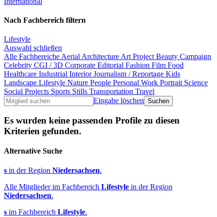
International
Nach Fachbereich filtern
Lifestyle
Auswahl schließen
Alle Fachbereiche
Aerial
Architecture
Art Project
Beauty
Campaign
Celebrity
CGI / 3D
Corporate
Editorial
Fashion
Film
Food
Healthcare
Industrial
Interior
Journalism / Reportage
Kids
Landscape
Lifestyle
Nature
People
Personal Work
Portrait
Science
Social Projects
Sports
Stills
Transportation
Travel
Eingabe löschen
Es wurden keine passenden Profile zu diesen
Kriterien gefunden.
Alternative Suche
s
in der Region
Niedersachsen
.
Alle Mitglieder im Fachbereich
Lifestyle
in der Region
Niedersachsen
.
s
im Fachbereich
Lifestyle
.