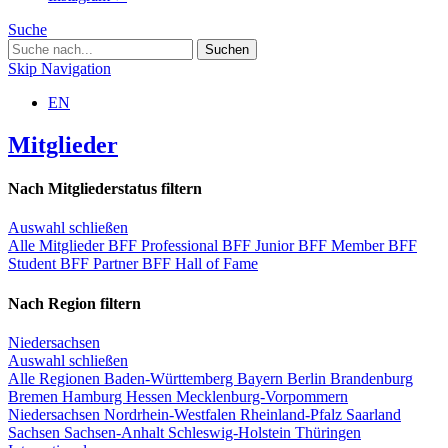
Suche
Skip Navigation
EN
Mitglieder
Nach Mitgliederstatus filtern
Auswahl schließen
Alle Mitglieder
BFF Professional
BFF Junior
BFF Member
BFF
Student
BFF Partner
BFF Hall of Fame
Nach Region filtern
Niedersachsen
Auswahl schließen
Alle Regionen
Baden-Württemberg
Bayern
Berlin
Brandenburg
Bremen
Hamburg
Hessen
Mecklenburg-Vorpommern
Niedersachsen
Nordrhein-Westfalen
Rheinland-Pfalz
Saarland
Sachsen
Sachsen-Anhalt
Schleswig-Holstein
Thüringen