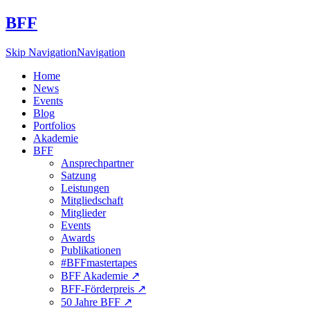
BFF
Skip Navigation
Navigation
Home
News
Events
Blog
Portfolios
Akademie
BFF
Ansprechpartner
Satzung
Leistungen
Mitgliedschaft
Mitglieder
Events
Awards
Publikationen
#BFFmastertapes
BFF Akademie ↗︎
BFF-Förderpreis ↗︎
50 Jahre BFF ↗︎