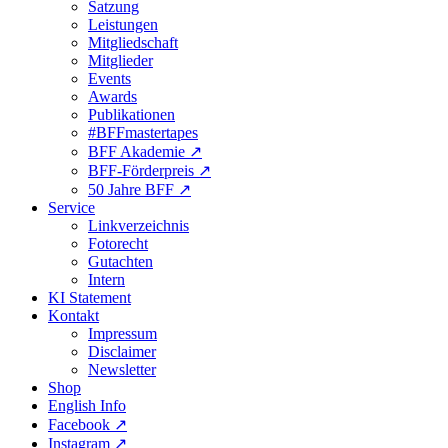
Satzung
Leistungen
Mitgliedschaft
Mitglieder
Events
Awards
Publikationen
#BFFmastertapes
BFF Akademie ↗︎
BFF-Förderpreis ↗︎
50 Jahre BFF ↗︎
Service
Linkverzeichnis
Fotorecht
Gutachten
Intern
KI Statement
Kontakt
Impressum
Disclaimer
Newsletter
Shop
English Info
Facebook ↗︎
Instagram ↗︎