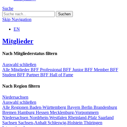
Suche
Skip Navigation
EN
Mitglieder
Nach Mitgliederstatus filtern
Auswahl schließen
Alle Mitglieder
BFF Professional
BFF Junior
BFF Member
BFF
Student
BFF Partner
BFF Hall of Fame
Nach Region filtern
Niedersachsen
Auswahl schließen
Alle Regionen
Baden-Württemberg
Bayern
Berlin
Brandenburg
Bremen
Hamburg
Hessen
Mecklenburg-Vorpommern
Niedersachsen
Nordrhein-Westfalen
Rheinland-Pfalz
Saarland
Sachsen
Sachsen-Anhalt
Schleswig-Holstein
Thüringen