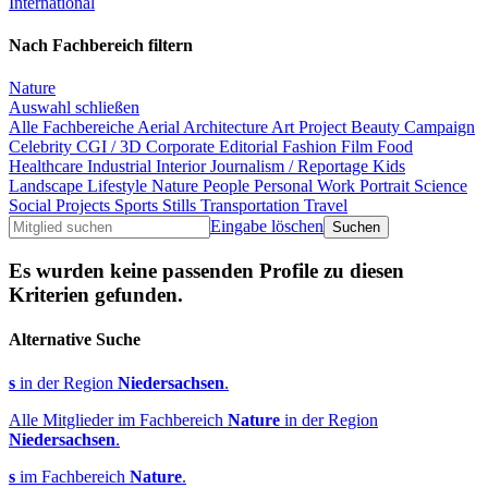
International
Nach Fachbereich filtern
Nature
Auswahl schließen
Alle Fachbereiche
Aerial
Architecture
Art Project
Beauty
Campaign
Celebrity
CGI / 3D
Corporate
Editorial
Fashion
Film
Food
Healthcare
Industrial
Interior
Journalism / Reportage
Kids
Landscape
Lifestyle
Nature
People
Personal Work
Portrait
Science
Social Projects
Sports
Stills
Transportation
Travel
Eingabe löschen
Es wurden keine passenden Profile zu diesen
Kriterien gefunden.
Alternative Suche
s
in der Region
Niedersachsen
.
Alle Mitglieder im Fachbereich
Nature
in der Region
Niedersachsen
.
s
im Fachbereich
Nature
.