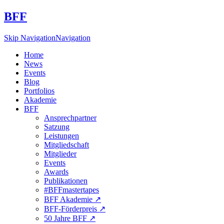
BFF
Skip Navigation
Navigation
Home
News
Events
Blog
Portfolios
Akademie
BFF
Ansprechpartner
Satzung
Leistungen
Mitgliedschaft
Mitglieder
Events
Awards
Publikationen
#BFFmastertapes
BFF Akademie ↗︎
BFF-Förderpreis ↗︎
50 Jahre BFF ↗︎