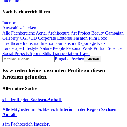
International
Nach Fachbereich filtern
Interior
Auswahl schließen
Alle Fachbereiche
Aerial
Architecture
Art Project
Beauty
Campaign
Celebrity
CGI / 3D
Corporate
Editorial
Fashion
Film
Food
Healthcare
Industrial
Interior
Journalism / Reportage
Kids
Landscape
Lifestyle
Nature
People
Personal Work
Portrait
Science
Social Projects
Sports
Stills
Transportation
Travel
Eingabe löschen
Es wurden keine passenden Profile zu diesen
Kriterien gefunden.
Alternative Suche
s
in der Region
Sachsen-Anhalt
.
Alle Mitglieder im Fachbereich
Interior
in der Region
Sachsen-
Anhalt
.
s
im Fachbereich
Interior
.