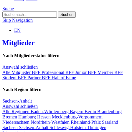
Suche
Skip Navigation
EN
Mitglieder
Nach Mitgliederstatus filtern
Auswahl schließen
Alle Mitglieder
BFF Professional
BFF Junior
BFF Member
BFF
Student
BFF Partner
BFF Hall of Fame
Nach Region filtern
Sachsen-Anhalt
Auswahl schließen
Alle Regionen
Baden-Württemberg
Bayern
Berlin
Brandenburg
Bremen
Hamburg
Hessen
Mecklenburg-Vorpommern
Niedersachsen
Nordrhein-Westfalen
Rheinland-Pfalz
Saarland
Sachsen
Sachsen-Anhalt
Schleswig-Holstein
Thüringen