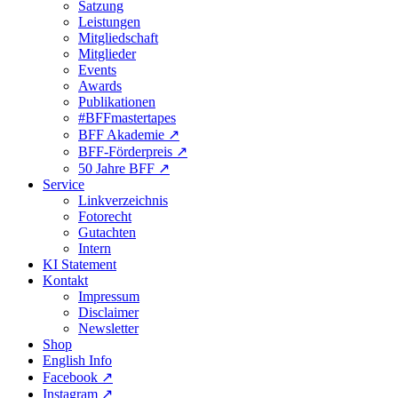
Satzung
Leistungen
Mitgliedschaft
Mitglieder
Events
Awards
Publikationen
#BFFmastertapes
BFF Akademie ↗︎
BFF-Förderpreis ↗︎
50 Jahre BFF ↗︎
Service
Linkverzeichnis
Fotorecht
Gutachten
Intern
KI Statement
Kontakt
Impressum
Disclaimer
Newsletter
Shop
English Info
Facebook ↗︎
Instagram ↗︎