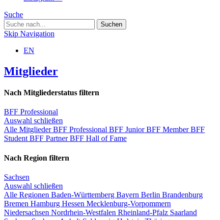
Suche
Skip Navigation
EN
Mitglieder
Nach Mitgliederstatus filtern
BFF Professional
Auswahl schließen
Alle Mitglieder
BFF Professional
BFF Junior
BFF Member
BFF
Student
BFF Partner
BFF Hall of Fame
Nach Region filtern
Sachsen
Auswahl schließen
Alle Regionen
Baden-Württemberg
Bayern
Berlin
Brandenburg
Bremen
Hamburg
Hessen
Mecklenburg-Vorpommern
Niedersachsen
Nordrhein-Westfalen
Rheinland-Pfalz
Saarland