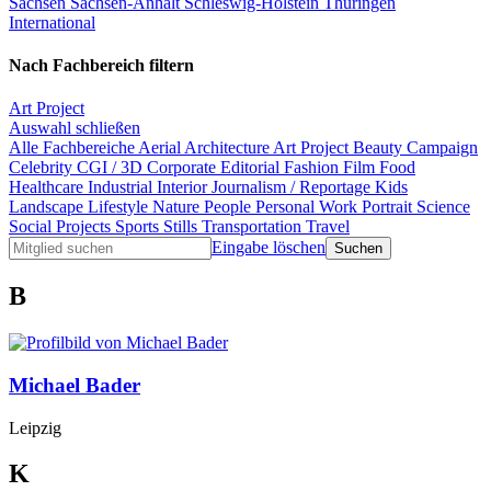
Sachsen
Sachsen-Anhalt
Schleswig-Holstein
Thüringen
International
Nach Fachbereich filtern
Art Project
Auswahl schließen
Alle Fachbereiche
Aerial
Architecture
Art Project
Beauty
Campaign
Celebrity
CGI / 3D
Corporate
Editorial
Fashion
Film
Food
Healthcare
Industrial
Interior
Journalism / Reportage
Kids
Landscape
Lifestyle
Nature
People
Personal Work
Portrait
Science
Social Projects
Sports
Stills
Transportation
Travel
Eingabe löschen
B
Michael Bader
Leipzig
K