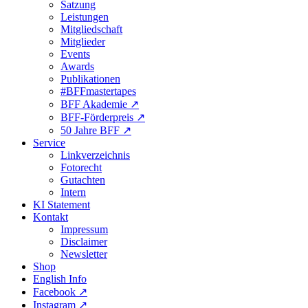
Satzung
Leistungen
Mitgliedschaft
Mitglieder
Events
Awards
Publikationen
#BFFmastertapes
BFF Akademie ↗︎
BFF-Förderpreis ↗︎
50 Jahre BFF ↗︎
Service
Linkverzeichnis
Fotorecht
Gutachten
Intern
KI Statement
Kontakt
Impressum
Disclaimer
Newsletter
Shop
English Info
Facebook ↗︎
Instagram ↗︎