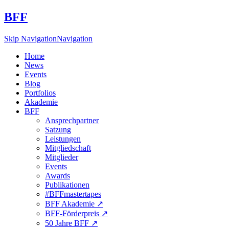
BFF
Skip Navigation
Navigation
Home
News
Events
Blog
Portfolios
Akademie
BFF
Ansprechpartner
Satzung
Leistungen
Mitgliedschaft
Mitglieder
Events
Awards
Publikationen
#BFFmastertapes
BFF Akademie ↗︎
BFF-Förderpreis ↗︎
50 Jahre BFF ↗︎