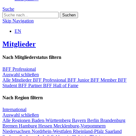
Suche
Skip Navigation
EN
Mitglieder
Nach Mitgliederstatus filtern
BFF Professional
Auswahl schließen
Alle Mitglieder
BFF Professional
BFF Junior
BFF Member
BFF
Student
BFF Partner
BFF Hall of Fame
Nach Region filtern
International
Auswahl schließen
Alle Regionen
Baden-Württemberg
Bayern
Berlin
Brandenburg
Bremen
Hamburg
Hessen
Mecklenburg-Vorpommern
Niedersachsen
Nordrhein-Westfalen
Rheinland-Pfalz
Saarland