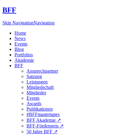
BFF
Skip Navigation
Navigation
Home
News
Events
Blog
Portfolios
Akademie
BFF
Ansprechpartner
Satzung
Leistungen
Mitgliedschaft
Mitglieder
Events
Awards
Publikationen
#BFFmastertapes
BFF Akademie ↗︎
BFF-Förderpreis ↗︎
50 Jahre BFF ↗︎