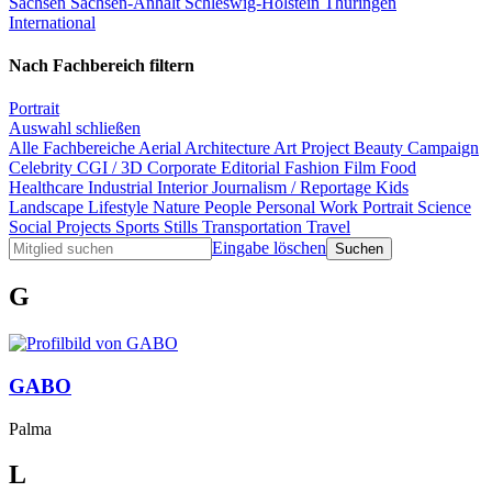
Sachsen
Sachsen-Anhalt
Schleswig-Holstein
Thüringen
International
Nach Fachbereich filtern
Portrait
Auswahl schließen
Alle Fachbereiche
Aerial
Architecture
Art Project
Beauty
Campaign
Celebrity
CGI / 3D
Corporate
Editorial
Fashion
Film
Food
Healthcare
Industrial
Interior
Journalism / Reportage
Kids
Landscape
Lifestyle
Nature
People
Personal Work
Portrait
Science
Social Projects
Sports
Stills
Transportation
Travel
Eingabe löschen
G
GABO
Palma
L