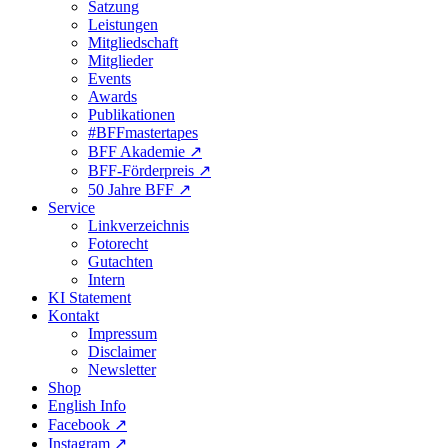
Satzung
Leistungen
Mitgliedschaft
Mitglieder
Events
Awards
Publikationen
#BFFmastertapes
BFF Akademie ↗︎
BFF-Förderpreis ↗︎
50 Jahre BFF ↗︎
Service
Linkverzeichnis
Fotorecht
Gutachten
Intern
KI Statement
Kontakt
Impressum
Disclaimer
Newsletter
Shop
English Info
Facebook ↗︎
Instagram ↗︎