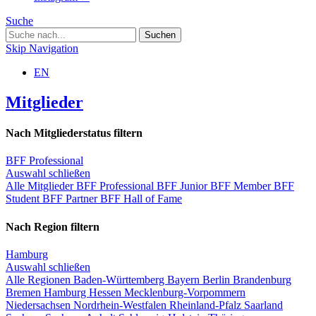
Suche
Skip Navigation
EN
Mitglieder
Nach Mitgliederstatus filtern
BFF Professional
Auswahl schließen
Alle Mitglieder
BFF Professional
BFF Junior
BFF Member
BFF
Student
BFF Partner
BFF Hall of Fame
Nach Region filtern
Hamburg
Auswahl schließen
Alle Regionen
Baden-Württemberg
Bayern
Berlin
Brandenburg
Bremen
Hamburg
Hessen
Mecklenburg-Vorpommern
Niedersachsen
Nordrhein-Westfalen
Rheinland-Pfalz
Saarland