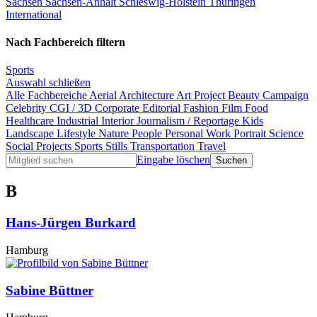
Sachsen
Sachsen-Anhalt
Schleswig-Holstein
Thüringen
International
Nach Fachbereich filtern
Sports
Auswahl schließen
Alle Fachbereiche
Aerial
Architecture
Art Project
Beauty
Campaign
Celebrity
CGI / 3D
Corporate
Editorial
Fashion
Film
Food
Healthcare
Industrial
Interior
Journalism / Reportage
Kids
Landscape
Lifestyle
Nature
People
Personal Work
Portrait
Science
Social Projects
Sports
Stills
Transportation
Travel
Eingabe löschen
B
Hans-Jürgen Burkard
Hamburg
Sabine Büttner