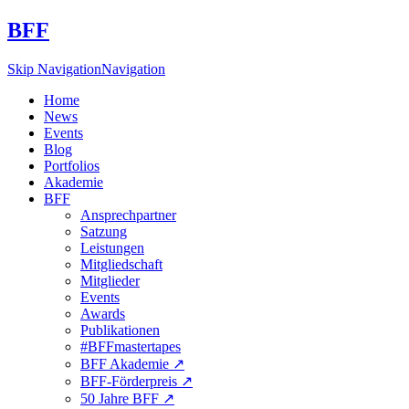
BFF
Skip Navigation
Navigation
Home
News
Events
Blog
Portfolios
Akademie
BFF
Ansprechpartner
Satzung
Leistungen
Mitgliedschaft
Mitglieder
Events
Awards
Publikationen
#BFFmastertapes
BFF Akademie ↗︎
BFF-Förderpreis ↗︎
50 Jahre BFF ↗︎