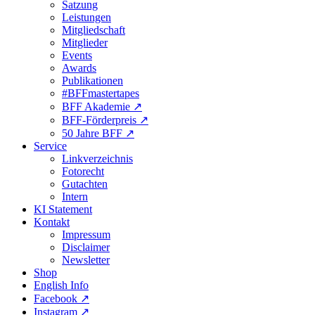
Satzung
Leistungen
Mitgliedschaft
Mitglieder
Events
Awards
Publikationen
#BFFmastertapes
BFF Akademie ↗︎
BFF-Förderpreis ↗︎
50 Jahre BFF ↗︎
Service
Linkverzeichnis
Fotorecht
Gutachten
Intern
KI Statement
Kontakt
Impressum
Disclaimer
Newsletter
Shop
English Info
Facebook ↗︎
Instagram ↗︎