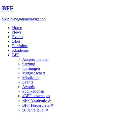
BFF
Skip Navigation
Navigation
Home
News
Events
Blog
Portfolios
Akademie
BFF
Ansprechpartner
Satzung
Leistungen
Mitgliedschaft
Mitglieder
Events
Awards
Publikationen
#BFFmastertapes
BFF Akademie ↗︎
BFF-Förderpreis ↗︎
50 Jahre BFF ↗︎