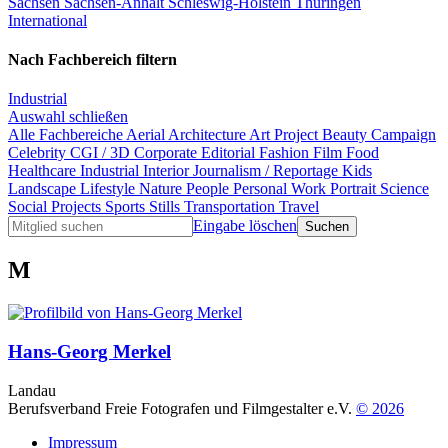
Sachsen
Sachsen-Anhalt
Schleswig-Holstein
Thüringen
International
Nach Fachbereich filtern
Industrial
Auswahl schließen
Alle Fachbereiche
Aerial
Architecture
Art Project
Beauty
Campaign
Celebrity
CGI / 3D
Corporate
Editorial
Fashion
Film
Food
Healthcare
Industrial
Interior
Journalism / Reportage
Kids
Landscape
Lifestyle
Nature
People
Personal Work
Portrait
Science
Social Projects
Sports
Stills
Transportation
Travel
Eingabe löschen
M
Hans-Georg Merkel
Landau
Berufsverband Freie Fotografen und Filmgestalter e.V.
© 2026
Impressum