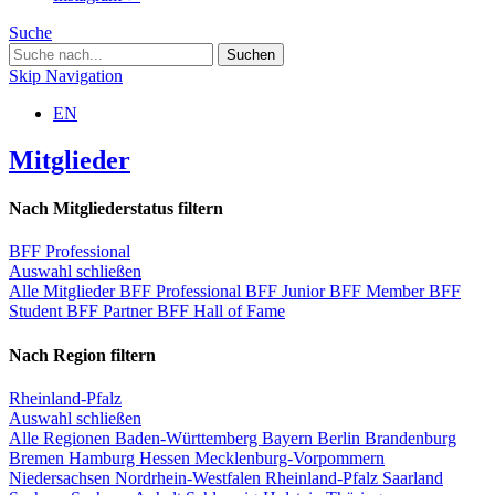
Suche
Skip Navigation
EN
Mitglieder
Nach Mitgliederstatus filtern
BFF Professional
Auswahl schließen
Alle Mitglieder
BFF Professional
BFF Junior
BFF Member
BFF
Student
BFF Partner
BFF Hall of Fame
Nach Region filtern
Rheinland-Pfalz
Auswahl schließen
Alle Regionen
Baden-Württemberg
Bayern
Berlin
Brandenburg
Bremen
Hamburg
Hessen
Mecklenburg-Vorpommern
Niedersachsen
Nordrhein-Westfalen
Rheinland-Pfalz
Saarland