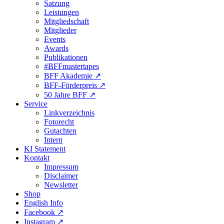
Satzung
Leistungen
Mitgliedschaft
Mitglieder
Events
Awards
Publikationen
#BFFmastertapes
BFF Akademie ↗︎
BFF-Förderpreis ↗︎
50 Jahre BFF ↗︎
Service
Linkverzeichnis
Fotorecht
Gutachten
Intern
KI Statement
Kontakt
Impressum
Disclaimer
Newsletter
Shop
English Info
Facebook ↗︎
Instagram ↗︎