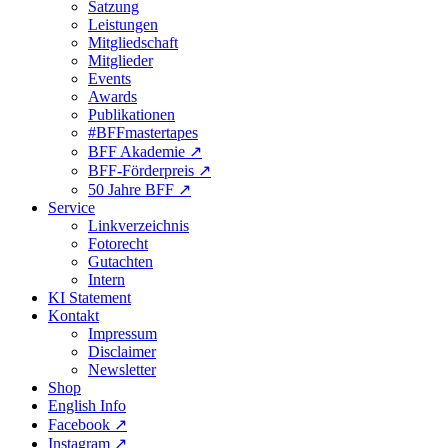
Satzung
Leistungen
Mitgliedschaft
Mitglieder
Events
Awards
Publikationen
#BFFmastertapes
BFF Akademie ↗︎
BFF-Förderpreis ↗︎
50 Jahre BFF ↗︎
Service
Linkverzeichnis
Fotorecht
Gutachten
Intern
KI Statement
Kontakt
Impressum
Disclaimer
Newsletter
Shop
English Info
Facebook ↗︎
Instagram ↗︎