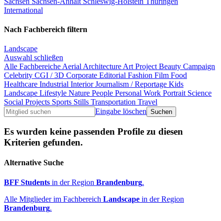
Sachsen
Sachsen-Anhalt
Schleswig-Holstein
Thüringen
International
Nach Fachbereich filtern
Landscape
Auswahl schließen
Alle Fachbereiche
Aerial
Architecture
Art Project
Beauty
Campaign
Celebrity
CGI / 3D
Corporate
Editorial
Fashion
Film
Food
Healthcare
Industrial
Interior
Journalism / Reportage
Kids
Landscape
Lifestyle
Nature
People
Personal Work
Portrait
Science
Social Projects
Sports
Stills
Transportation
Travel
Eingabe löschen
Es wurden keine passenden Profile zu diesen
Kriterien gefunden.
Alternative Suche
BFF Students
in der Region
Brandenburg
.
Alle Mitglieder im Fachbereich
Landscape
in der Region
Brandenburg
.