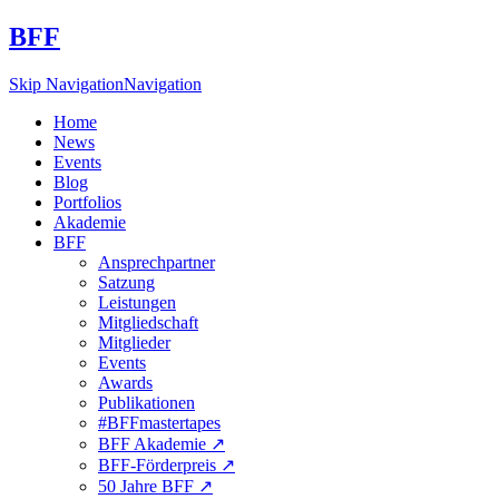
BFF
Skip Navigation
Navigation
Home
News
Events
Blog
Portfolios
Akademie
BFF
Ansprechpartner
Satzung
Leistungen
Mitgliedschaft
Mitglieder
Events
Awards
Publikationen
#BFFmastertapes
BFF Akademie ↗︎
BFF-Förderpreis ↗︎
50 Jahre BFF ↗︎