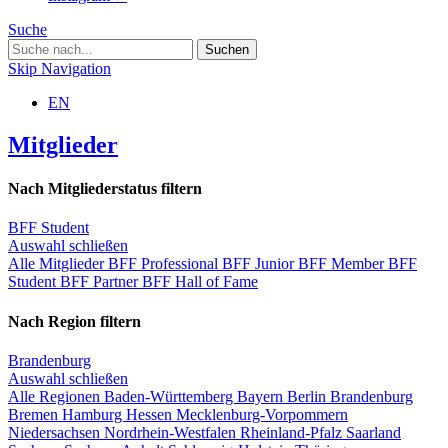
Suche
Skip Navigation
EN
Mitglieder
Nach Mitgliederstatus filtern
BFF Student
Auswahl schließen
Alle Mitglieder
BFF Professional
BFF Junior
BFF Member
BFF
Student
BFF Partner
BFF Hall of Fame
Nach Region filtern
Brandenburg
Auswahl schließen
Alle Regionen
Baden-Württemberg
Bayern
Berlin
Brandenburg
Bremen
Hamburg
Hessen
Mecklenburg-Vorpommern
Niedersachsen
Nordrhein-Westfalen
Rheinland-Pfalz
Saarland