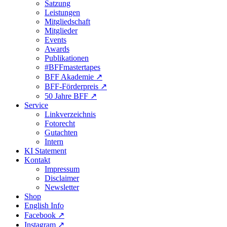
Satzung
Leistungen
Mitgliedschaft
Mitglieder
Events
Awards
Publikationen
#BFFmastertapes
BFF Akademie ↗︎
BFF-Förderpreis ↗︎
50 Jahre BFF ↗︎
Service
Linkverzeichnis
Fotorecht
Gutachten
Intern
KI Statement
Kontakt
Impressum
Disclaimer
Newsletter
Shop
English Info
Facebook ↗︎
Instagram ↗︎