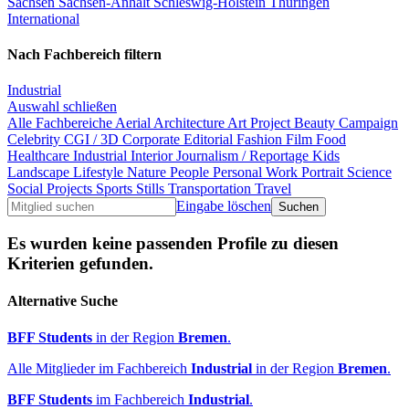
Sachsen
Sachsen-Anhalt
Schleswig-Holstein
Thüringen
International
Nach Fachbereich filtern
Industrial
Auswahl schließen
Alle Fachbereiche
Aerial
Architecture
Art Project
Beauty
Campaign
Celebrity
CGI / 3D
Corporate
Editorial
Fashion
Film
Food
Healthcare
Industrial
Interior
Journalism / Reportage
Kids
Landscape
Lifestyle
Nature
People
Personal Work
Portrait
Science
Social Projects
Sports
Stills
Transportation
Travel
Eingabe löschen
Es wurden keine passenden Profile zu diesen
Kriterien gefunden.
Alternative Suche
BFF Students
in der Region
Bremen
.
Alle Mitglieder im Fachbereich
Industrial
in der Region
Bremen
.
BFF Students
im Fachbereich
Industrial
.