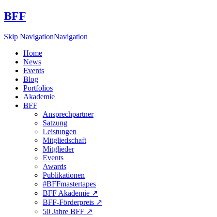
BFF
Skip Navigation
Navigation
Home
News
Events
Blog
Portfolios
Akademie
BFF
Ansprechpartner
Satzung
Leistungen
Mitgliedschaft
Mitglieder
Events
Awards
Publikationen
#BFFmastertapes
BFF Akademie ↗︎
BFF-Förderpreis ↗︎
50 Jahre BFF ↗︎