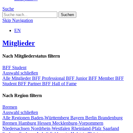
Suche
Skip Navigation
EN
Mitglieder
Nach Mitgliederstatus filtern
BFF Student
Auswahl schließen
Alle Mitglieder
BFF Professional
BFF Junior
BFF Member
BFF
Student
BFF Partner
BFF Hall of Fame
Nach Region filtern
Bremen
Auswahl schließen
Alle Regionen
Baden-Württemberg
Bayern
Berlin
Brandenburg
Bremen
Hamburg
Hessen
Mecklenburg-Vorpommern
Niedersachsen
Nordrhein-Westfalen
Rheinland-Pfalz
Saarland