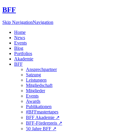
BFF
Skip Navigation
Navigation
Home
News
Events
Blog
Portfolios
Akademie
BFF
Ansprechpartner
Satzung
Leistungen
Mitgliedschaft
Mitglieder
Events
Awards
Publikationen
#BFFmastertapes
BFF Akademie ↗︎
BFF-Förderpreis ↗︎
50 Jahre BFF ↗︎