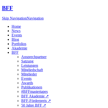
BFF
Skip Navigation
Navigation
Home
News
Events
Blog
Portfolios
Akademie
BFF
Ansprechpartner
Satzung
Leistungen
Mitgliedschaft
Mitglieder
Events
Awards
Publikationen
#BFFmastertapes
BFF Akademie ↗︎
BFF-Förderpreis ↗︎
50 Jahre BFF ↗︎