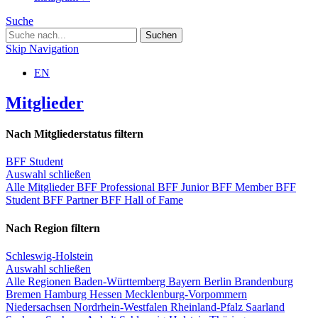
Suche
Skip Navigation
EN
Mitglieder
Nach Mitgliederstatus filtern
BFF Student
Auswahl schließen
Alle Mitglieder
BFF Professional
BFF Junior
BFF Member
BFF
Student
BFF Partner
BFF Hall of Fame
Nach Region filtern
Schleswig-Holstein
Auswahl schließen
Alle Regionen
Baden-Württemberg
Bayern
Berlin
Brandenburg
Bremen
Hamburg
Hessen
Mecklenburg-Vorpommern
Niedersachsen
Nordrhein-Westfalen
Rheinland-Pfalz
Saarland