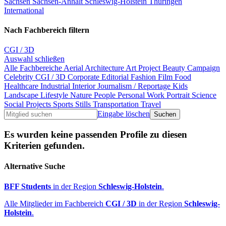
Sachsen
Sachsen-Anhalt
Schleswig-Holstein
Thüringen
International
Nach Fachbereich filtern
CGI / 3D
Auswahl schließen
Alle Fachbereiche
Aerial
Architecture
Art Project
Beauty
Campaign
Celebrity
CGI / 3D
Corporate
Editorial
Fashion
Film
Food
Healthcare
Industrial
Interior
Journalism / Reportage
Kids
Landscape
Lifestyle
Nature
People
Personal Work
Portrait
Science
Social Projects
Sports
Stills
Transportation
Travel
Eingabe löschen
Es wurden keine passenden Profile zu diesen
Kriterien gefunden.
Alternative Suche
BFF Students
in der Region
Schleswig-Holstein
.
Alle Mitglieder im Fachbereich
CGI / 3D
in der Region
Schleswig-
Holstein
.