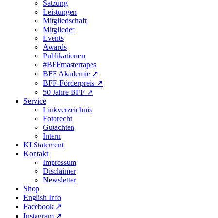
Satzung
Leistungen
Mitgliedschaft
Mitglieder
Events
Awards
Publikationen
#BFFmastertapes
BFF Akademie ↗︎
BFF-Förderpreis ↗︎
50 Jahre BFF ↗︎
Service
Linkverzeichnis
Fotorecht
Gutachten
Intern
KI Statement
Kontakt
Impressum
Disclaimer
Newsletter
Shop
English Info
Facebook ↗︎
Instagram ↗︎