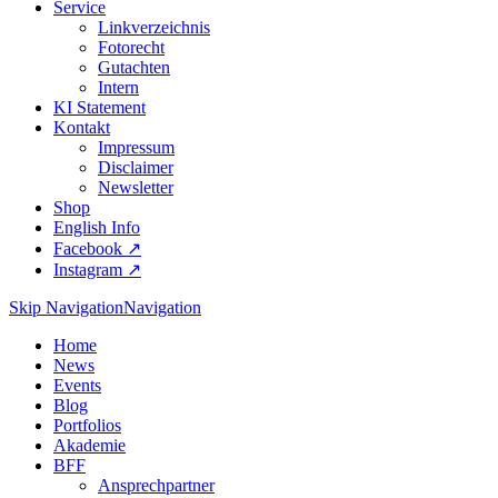
Service
Linkverzeichnis
Fotorecht
Gutachten
Intern
KI Statement
Kontakt
Impressum
Disclaimer
Newsletter
Shop
English Info
Facebook ↗︎
Instagram ↗︎
Skip Navigation
Navigation
Home
News
Events
Blog
Portfolios
Akademie
BFF
Ansprechpartner