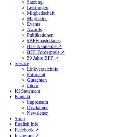
Satzung
Leistungen
Mitgliedschaft
Mitglieder
Events
Awards
Publikationen
#BFFmastertapes
BFF Akademie ↗︎
BFF-Förderpreis ↗︎
50 Jahre BFF ↗︎
Service
Linkverzeichnis
Fotorecht
Gutachten
Intern
KI Statement
Kontakt
Impressum
Disclaimer
Newsletter
Shop
English Info
Facebook ↗︎
Instagram ↗︎