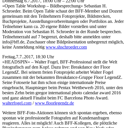
Donnerstag 6.7.2017, 18:00 Uhr – 22:00 Uhr
»Open Table Workshop – Bildbesprechung« Sebastian H.
Schroeder. Beim Open Table schaut der BFF-Member und Dozent
gemeinsam mit den Teilnehmern Fotoprojekte, Bildstrecken,
Buchprojekte, Ausstellungsvorbereitungen oder Portfolios an. Jeder
Teilnehmer kann ca. 20 eigene Bilder vorstellen und unter
Moderation von Sebastian H. Schroeder in der Runde besprechen.
Teilnehmerzahl auf 7 begrenzt, deshalb bitte anmelden unter
info@bff.de, Zuschauer ohne Bildpräsentation unbegrenzt möglich,
keine Anmeldung nötig
www.shschroeder.com
Freitag,7.7..2017, 18:30 Uhr
»HEADSPIN« – Walter Fogel, BFF-Professional stellt die Welt
fotografisch auf den Kopf. Dazu live: Breakdance der Floor
LegendZ. Bei seinem freien Fotoprojekt arbeitet Walter Fogel
zusammen mit der bekannten Breakdance-Gruppe Floor LegendZ.
Seine Fotoserie hat ihm schon einige internationale Preise
eingebracht, Hauptsieger beim Pentax Wettbewerb 2016, unter den
besten Zehn beim gregor international photo calendar award 2016
und ganz aktuell Finalist beim FC Barcelona Photo Award.
walterfogel.com
/
www.floorlegendz.de
Weitere BFF-Foto-Aktionen können sich spontan ergeben, ebenso
spontan wie professionelle Fotografen auf Kundenanfragen
reagieren. Alles ist möglich! Auch BFF-Kollegen, die plötzliche