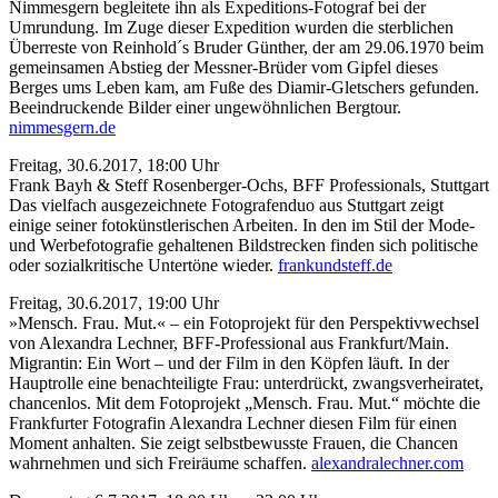
Nimmesgern begleitete ihn als Expeditions-Fotograf bei der
Umrundung. Im Zuge dieser Expedition wurden die sterblichen
Überreste von Reinhold´s Bruder Günther, der am 29.06.1970 beim
gemeinsamen Abstieg der Messner-Brüder vom Gipfel dieses
Berges ums Leben kam, am Fuße des Diamir-Gletschers gefunden.
Beeindruckende Bilder einer ungewöhnlichen Bergtour.
nimmesgern.de
Freitag, 30.6.2017, 18:00 Uhr
Frank Bayh & Steff Rosenberger-Ochs, BFF Professionals, Stuttgart
Das vielfach ausgezeichnete Fotografenduo aus Stuttgart zeigt
einige seiner fotokünstlerischen Arbeiten. In den im Stil der Mode-
und Werbefotografie gehaltenen Bildstrecken finden sich politische
oder sozialkritische Untertöne wieder.
frankundsteff.de
Freitag, 30.6.2017, 19:00 Uhr
»Mensch. Frau. Mut.« – ein Fotoprojekt für den Perspektivwechsel
von Alexandra Lechner, BFF-Professional aus Frankfurt/Main.
Migrantin: Ein Wort – und der Film in den Köpfen läuft. In der
Hauptrolle eine benachteiligte Frau: unterdrückt, zwangsverheiratet,
chancenlos. Mit dem Fotoprojekt „Mensch. Frau. Mut.“ möchte die
Frankfurter Fotografin Alexandra Lechner diesen Film für einen
Moment anhalten. Sie zeigt selbstbewusste Frauen, die Chancen
wahrnehmen und sich Freiräume schaffen.
alexandralechner.com