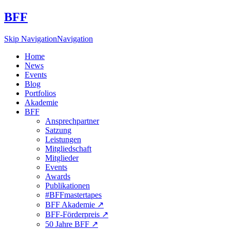
BFF
Skip Navigation
Navigation
Home
News
Events
Blog
Portfolios
Akademie
BFF
Ansprechpartner
Satzung
Leistungen
Mitgliedschaft
Mitglieder
Events
Awards
Publikationen
#BFFmastertapes
BFF Akademie ↗︎
BFF-Förderpreis ↗︎
50 Jahre BFF ↗︎