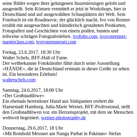
seine Bilder wegen ihrer gelungenen Inszenierungen gelobt und
ausgestellt. Sein Können vermittelt er jetzt in Workshops, hier in
Deutschland und auf ausgewählten Schauplätzen der Welt. Sein
Fotobuch ist ein Roadmovie, der glücklich macht. Ivo von Renner
erzählt mit ausgesuchten und künstlerisch gestalteten Postkarten,
Fotografien und Geschichten von einem prallen, bunten und
teilweise schrägen Fotografenleben.
ivofolio.com
,
ivovonrenner-
masterclass.com
,
ivovonrennerart.com
Freitag, 23.6.2017, 18:30 Uhr
Walter Schels, BFF-Hall of Fame.
Der weltbekannte Fotokünstler führt durch seine Ausstellung
»HÄNDE«, die in Deutschland erstmals in dieser Größe zu sehen
ist. Ein besonderes Erlebnis!
walterschels.com
Samstag, 24.6.2017, 18:00 Uhr
»Der Großstadtlöwe«
Ein ehemals herrenloser Hund aus Südspanien erobert die
Hansestadt Hamburg. Julia-Marie Werner, BFF-Professional, stellt
den Großstadtlöwen vor, ein Herzensprojekt, mit dem sie Menschen
weltweit begeistert.
werner-photography.de
Donnerstag, 29.6.2017, 18 Uhr
»Mit Reinhold Messner am Nanga Parbat in Pakistan« Stefan