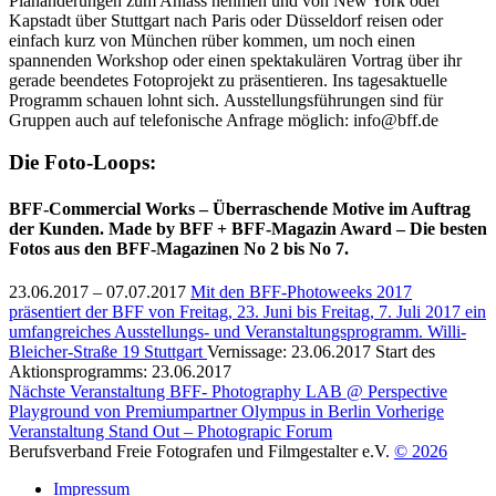
Planänderungen zum Anlass nehmen und von New York oder
Kapstadt über Stuttgart nach Paris oder Düsseldorf reisen oder
einfach kurz von München rüber kommen, um noch einen
spannenden Workshop oder einen spektakulären Vortrag über ihr
gerade beendetes Fotoprojekt zu präsentieren. Ins tagesaktuelle
Programm schauen lohnt sich. Ausstellungsführungen sind für
Gruppen auch auf telefonische Anfrage möglich: info@bff.de
Die Foto-Loops:
BFF-Commercial Works – Überraschende Motive im Auftrag
der Kunden. Made by BFF + BFF-Magazin Award – Die besten
Fotos aus den BFF-Magazinen No 2 bis No 7.
23.06.2017 –
07.07.2017
Mit den BFF-Photoweeks 2017
präsentiert der BFF von Freitag, 23. Juni bis Freitag, 7. Juli 2017 ein
umfangreiches Ausstellungs- und Veranstaltungsprogramm.
Willi-
Bleicher-Straße 19
Stuttgart
Vernissage:
23.06.2017
Start des
Aktionsprogramms:
23.06.2017
Nächste Veranstaltung
BFF- Photography LAB @ Perspective
Playground von Premiumpartner Olympus in Berlin
Vorherige
Veranstaltung
Stand Out – Photograpic Forum
Berufsverband Freie Fotografen und Filmgestalter e.V.
© 2026
Impressum