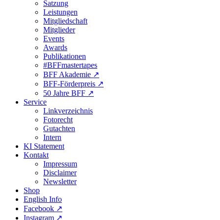
Satzung
Leistungen
Mitgliedschaft
Mitglieder
Events
Awards
Publikationen
#BFFmastertapes
BFF Akademie ↗︎
BFF-Förderpreis ↗︎
50 Jahre BFF ↗︎
Service
Linkverzeichnis
Fotorecht
Gutachten
Intern
KI Statement
Kontakt
Impressum
Disclaimer
Newsletter
Shop
English Info
Facebook ↗︎
Instagram ↗︎