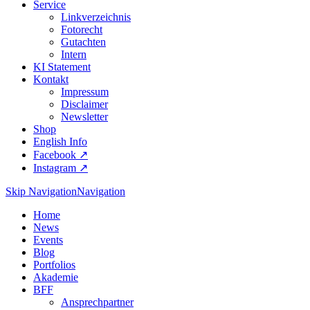
Service
Linkverzeichnis
Fotorecht
Gutachten
Intern
KI Statement
Kontakt
Impressum
Disclaimer
Newsletter
Shop
English Info
Facebook ↗︎
Instagram ↗︎
Skip Navigation
Navigation
Home
News
Events
Blog
Portfolios
Akademie
BFF
Ansprechpartner