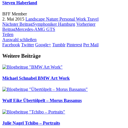
Steven Haberland
BFF Member
2. Mai 2015
Landscape
Nature
Personal Work
Travel
Nächster Beitrag
Symphoniker Hamburg
Vorheriger
Beitrag
Mercedes-AMG GTS
Teilen
Auswahl schließen
Facebook
Twitter
Google+
Tumblr
Pinterest
Per Mail
Weitere Beiträge
Michael Schnabel
BMW Art Work
Wulf Eike
Übertölpelt – Morus Bassanus
Julie Nagel
Tchibo – Portraits