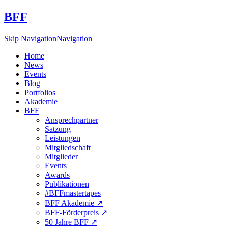
BFF
Skip Navigation
Navigation
Home
News
Events
Blog
Portfolios
Akademie
BFF
Ansprechpartner
Satzung
Leistungen
Mitgliedschaft
Mitglieder
Events
Awards
Publikationen
#BFFmastertapes
BFF Akademie ↗︎
BFF-Förderpreis ↗︎
50 Jahre BFF ↗︎