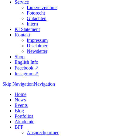
Service
Linkverzeichnis
Fotorecht
Gutachten
Intern
KI Statement
Kontakt
Impressum
Disclaimer
Newsletter
Shop
English Info
Facebook ↗︎
Instagram ↗︎
Skip Navigation
Navigation
Home
News
Events
Blog
Portfolios
Akademie
BFF
Ansprechpartner