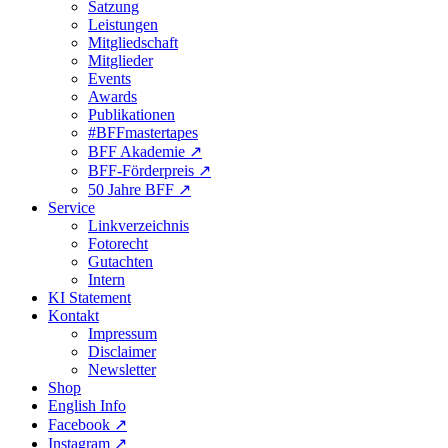
Satzung
Leistungen
Mitgliedschaft
Mitglieder
Events
Awards
Publikationen
#BFFmastertapes
BFF Akademie ↗︎
BFF-Förderpreis ↗︎
50 Jahre BFF ↗︎
Service
Linkverzeichnis
Fotorecht
Gutachten
Intern
KI Statement
Kontakt
Impressum
Disclaimer
Newsletter
Shop
English Info
Facebook ↗︎
Instagram ↗︎