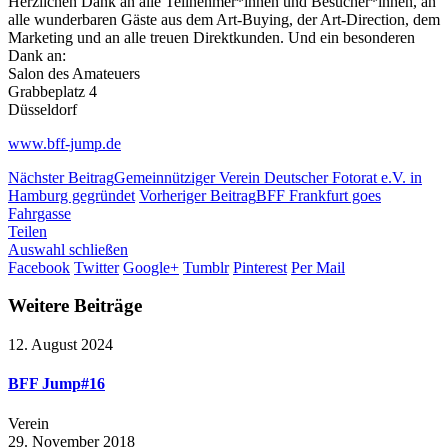
Herzlichen Dank an alle Teilnehmer*innen und Besucher*innen, an
alle wunderbaren Gäste aus dem Art-Buying, der Art-Direction, dem
Marketing und an alle treuen Direktkunden. Und ein besonderen
Dank an:
Salon des Amateuers
Grabbeplatz 4
Düsseldorf
www.bff-jump.de
Nächster Beitrag
Gemeinnütziger Verein Deutscher Fotorat e.V. in
Hamburg gegründet
Vorheriger Beitrag
BFF Frankfurt goes
Fahrgasse
Teilen
Auswahl schließen
Facebook
Twitter
Google+
Tumblr
Pinterest
Per Mail
Weitere Beiträge
12. August 2024
BFF Jump#16
Verein
29. November 2018