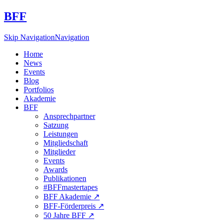
BFF
Skip Navigation
Navigation
Home
News
Events
Blog
Portfolios
Akademie
BFF
Ansprechpartner
Satzung
Leistungen
Mitgliedschaft
Mitglieder
Events
Awards
Publikationen
#BFFmastertapes
BFF Akademie ↗︎
BFF-Förderpreis ↗︎
50 Jahre BFF ↗︎