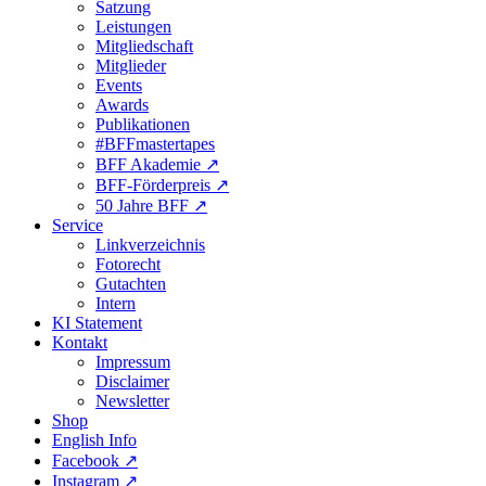
Satzung
Leistungen
Mitgliedschaft
Mitglieder
Events
Awards
Publikationen
#BFFmastertapes
BFF Akademie ↗︎
BFF-Förderpreis ↗︎
50 Jahre BFF ↗︎
Service
Linkverzeichnis
Fotorecht
Gutachten
Intern
KI Statement
Kontakt
Impressum
Disclaimer
Newsletter
Shop
English Info
Facebook ↗︎
Instagram ↗︎