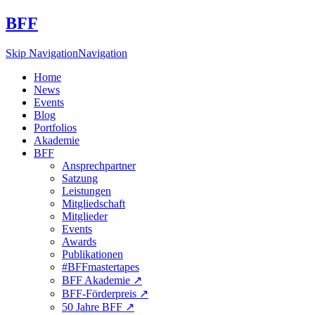
BFF
Skip Navigation
Navigation
Home
News
Events
Blog
Portfolios
Akademie
BFF
Ansprechpartner
Satzung
Leistungen
Mitgliedschaft
Mitglieder
Events
Awards
Publikationen
#BFFmastertapes
BFF Akademie ↗︎
BFF-Förderpreis ↗︎
50 Jahre BFF ↗︎