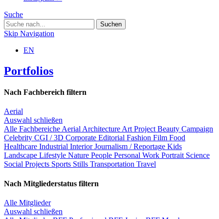
Suche
Skip Navigation
EN
Portfolios
Nach Fachbereich filtern
Aerial
Auswahl schließen
Alle Fachbereiche
Aerial
Architecture
Art Project
Beauty
Campaign
Celebrity
CGI / 3D
Corporate
Editorial
Fashion
Film
Food
Healthcare
Industrial
Interior
Journalism / Reportage
Kids
Landscape
Lifestyle
Nature
People
Personal Work
Portrait
Science
Social Projects
Sports
Stills
Transportation
Travel
Nach Mitgliederstatus filtern
Alle Mitglieder
Auswahl schließen