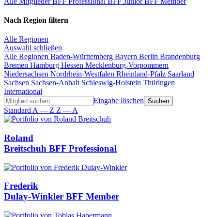
Alle Mitglieder
BFF Professional
BFF Junior
BFF Member
Nach Region filtern
Alle Regionen
Auswahl schließen
Alle Regionen
Baden-Württemberg
Bayern
Berlin
Brandenburg
Bremen
Hamburg
Hessen
Mecklenburg-Vorpommern
Niedersachsen
Nordrhein-Westfalen
Rheinland-Pfalz
Saarland
Sachsen
Sachsen-Anhalt
Schleswig-Holstein
Thüringen
International
Eingabe löschen
Standard
A — Z
Z — A
Roland
Breitschuh
BFF Professional
Frederik
Dulay-Winkler
BFF Member