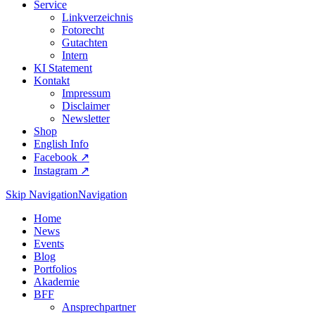
Service
Linkverzeichnis
Fotorecht
Gutachten
Intern
KI Statement
Kontakt
Impressum
Disclaimer
Newsletter
Shop
English Info
Facebook ↗︎
Instagram ↗︎
Skip Navigation
Navigation
Home
News
Events
Blog
Portfolios
Akademie
BFF
Ansprechpartner