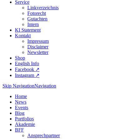
Service
Linkverzeichnis
Fotorecht
Gutachten
Intern
KI Statement
Kontakt
Impressum
Disclaimer
Newsletter
Shop
English Info
Facebook ↗︎
Instagram ↗︎
Skip Navigation
Navigation
Home
News
Events
Blog
Portfolios
Akademie
BFF
Ansprechpartner