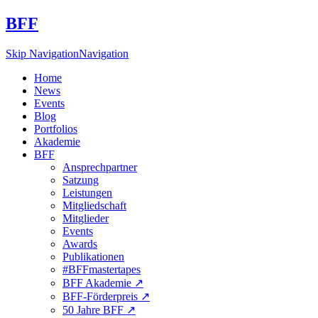
BFF
Skip Navigation
Navigation
Home
News
Events
Blog
Portfolios
Akademie
BFF
Ansprechpartner
Satzung
Leistungen
Mitgliedschaft
Mitglieder
Events
Awards
Publikationen
#BFFmastertapes
BFF Akademie ↗︎
BFF-Förderpreis ↗︎
50 Jahre BFF ↗︎