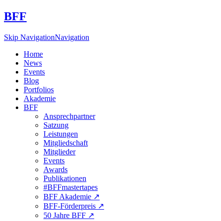
BFF
Skip Navigation
Navigation
Home
News
Events
Blog
Portfolios
Akademie
BFF
Ansprechpartner
Satzung
Leistungen
Mitgliedschaft
Mitglieder
Events
Awards
Publikationen
#BFFmastertapes
BFF Akademie ↗︎
BFF-Förderpreis ↗︎
50 Jahre BFF ↗︎