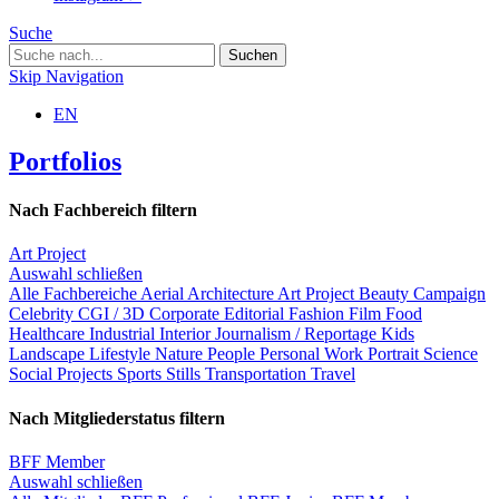
Suche
Skip Navigation
EN
Portfolios
Nach Fachbereich filtern
Art Project
Auswahl schließen
Alle Fachbereiche
Aerial
Architecture
Art Project
Beauty
Campaign
Celebrity
CGI / 3D
Corporate
Editorial
Fashion
Film
Food
Healthcare
Industrial
Interior
Journalism / Reportage
Kids
Landscape
Lifestyle
Nature
People
Personal Work
Portrait
Science
Social Projects
Sports
Stills
Transportation
Travel
Nach Mitgliederstatus filtern
BFF Member
Auswahl schließen