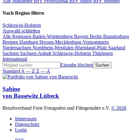
Alle Mitglieder
BFF Professional
BFF Junior
BFF Member
Nach Region filtern
Schleswig-Holstein
Auswahl schließen
Alle Regionen
Baden-Württemberg
Bayern
Berlin
Brandenburg
Bremen
Hamburg
Hessen
Mecklenburg-Vorpommern
Niedersachsen
Nordrhein-Westfalen
Rheinland-Pfalz
Saarland
Sachsen
Sachsen-Anhalt
Schleswig-Holstein
Thüringen
International
Eingabe löschen
Standard
A — Z
Z — A
Sabine
von Bassewitz
Lübeck
Berufsverband Freie Fotografen und Filmgestalter e.V.
© 2026
Impressum
Datenschutz
Login