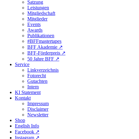
Satzung
Leistungen
Mitgliedschaft
Mitglieder
Events
Awards
Publikationen
#BFFmastertapes
BFF Akademie ↗︎
BFF-Förderpreis ↗︎
50 Jahre BFF ↗︎
Service
Linkverzeichnis
Fotorecht
Gutachten
Intern
KI Statement
Kontakt
Impressum
Disclaimer
Newsletter
Shop
English Info
Facebook ↗︎
Instagram ↗︎