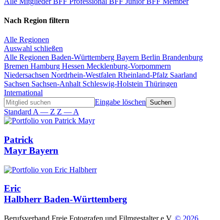
Alle Mitglieder
BFF Professional
BFF Junior
BFF Member
Nach Region filtern
Alle Regionen
Auswahl schließen
Alle Regionen
Baden-Württemberg
Bayern
Berlin
Brandenburg
Bremen
Hamburg
Hessen
Mecklenburg-Vorpommern
Niedersachsen
Nordrhein-Westfalen
Rheinland-Pfalz
Saarland
Sachsen
Sachsen-Anhalt
Schleswig-Holstein
Thüringen
International
Eingabe löschen
Standard
A — Z
Z — A
Patrick
Mayr
Bayern
Eric
Halbherr
Baden-Württemberg
Berufsverband Freie Fotografen und Filmgestalter e.V.
© 2026