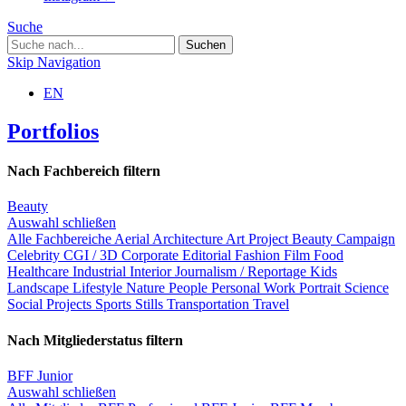
Suche
Skip Navigation
EN
Portfolios
Nach Fachbereich filtern
Beauty
Auswahl schließen
Alle Fachbereiche
Aerial
Architecture
Art Project
Beauty
Campaign
Celebrity
CGI / 3D
Corporate
Editorial
Fashion
Film
Food
Healthcare
Industrial
Interior
Journalism / Reportage
Kids
Landscape
Lifestyle
Nature
People
Personal Work
Portrait
Science
Social Projects
Sports
Stills
Transportation
Travel
Nach Mitgliederstatus filtern
BFF Junior
Auswahl schließen