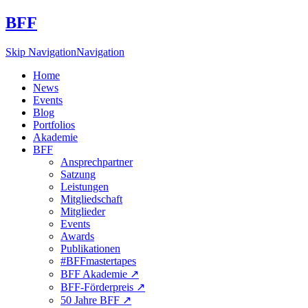
BFF
Skip Navigation
Navigation
Home
News
Events
Blog
Portfolios
Akademie
BFF
Ansprechpartner
Satzung
Leistungen
Mitgliedschaft
Mitglieder
Events
Awards
Publikationen
#BFFmastertapes
BFF Akademie ↗︎
BFF-Förderpreis ↗︎
50 Jahre BFF ↗︎