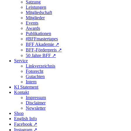
Satzung
Leistungen
Mitgliedschaft
Mitglieder
Events
Awards
Publikationen
#BFFmastertapes
BFF Akademie ↗︎
BFF-Förderpreis ↗︎
50 Jahre BFF ↗︎
Service
Linkverzeichnis
Fotorecht
Gutachten
Intern
KI Statement
Kontakt
Impressum
Disclaimer
Newsletter
Shop
English Info
Facebook ↗︎
Instagram ↗︎