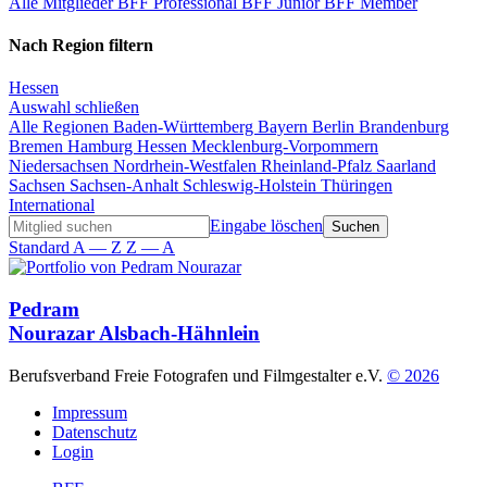
Alle Mitglieder
BFF Professional
BFF Junior
BFF Member
Nach Region filtern
Hessen
Auswahl schließen
Alle Regionen
Baden-Württemberg
Bayern
Berlin
Brandenburg
Bremen
Hamburg
Hessen
Mecklenburg-Vorpommern
Niedersachsen
Nordrhein-Westfalen
Rheinland-Pfalz
Saarland
Sachsen
Sachsen-Anhalt
Schleswig-Holstein
Thüringen
International
Eingabe löschen
Standard
A — Z
Z — A
Pedram
Nourazar
Alsbach-Hähnlein
Berufsverband Freie Fotografen und Filmgestalter e.V.
© 2026
Impressum
Datenschutz
Login