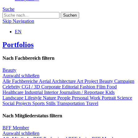
Suche
Skip Navigation
EN
Portfolios
Nach Fachbereich filtern
Beauty
Auswahl schließen
Alle Fachbereiche
Aerial
Architecture
Art Project
Beauty
Campaign
Celebrity
CGI / 3D
Corporate
Editorial
Fashion
Film
Food
Healthcare
Industrial
Interior
Journalism / Reportage
Kids
Landscape
Lifestyle
Nature
People
Personal Work
Portrait
Science
Social Projects
Sports
Stills
Transportation
Travel
Nach Mitgliederstatus filtern
BFF Member
Auswahl schließen