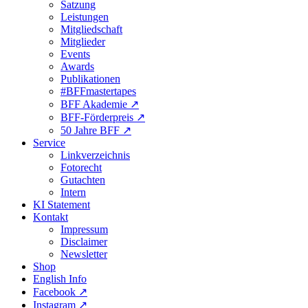
Satzung
Leistungen
Mitgliedschaft
Mitglieder
Events
Awards
Publikationen
#BFFmastertapes
BFF Akademie ↗︎
BFF-Förderpreis ↗︎
50 Jahre BFF ↗︎
Service
Linkverzeichnis
Fotorecht
Gutachten
Intern
KI Statement
Kontakt
Impressum
Disclaimer
Newsletter
Shop
English Info
Facebook ↗︎
Instagram ↗︎