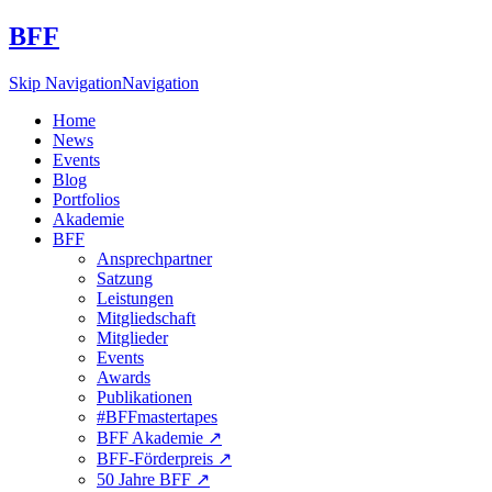
BFF
Skip Navigation
Navigation
Home
News
Events
Blog
Portfolios
Akademie
BFF
Ansprechpartner
Satzung
Leistungen
Mitgliedschaft
Mitglieder
Events
Awards
Publikationen
#BFFmastertapes
BFF Akademie ↗︎
BFF-Förderpreis ↗︎
50 Jahre BFF ↗︎