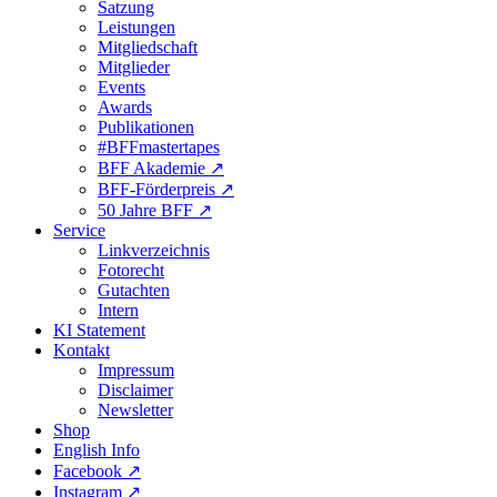
Satzung
Leistungen
Mitgliedschaft
Mitglieder
Events
Awards
Publikationen
#BFFmastertapes
BFF Akademie ↗︎
BFF-Förderpreis ↗︎
50 Jahre BFF ↗︎
Service
Linkverzeichnis
Fotorecht
Gutachten
Intern
KI Statement
Kontakt
Impressum
Disclaimer
Newsletter
Shop
English Info
Facebook ↗︎
Instagram ↗︎