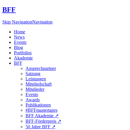
BFF
Skip Navigation
Navigation
Home
News
Events
Blog
Portfolios
Akademie
BFF
Ansprechpartner
Satzung
Leistungen
Mitgliedschaft
Mitglieder
Events
Awards
Publikationen
#BFFmastertapes
BFF Akademie ↗︎
BFF-Förderpreis ↗︎
50 Jahre BFF ↗︎