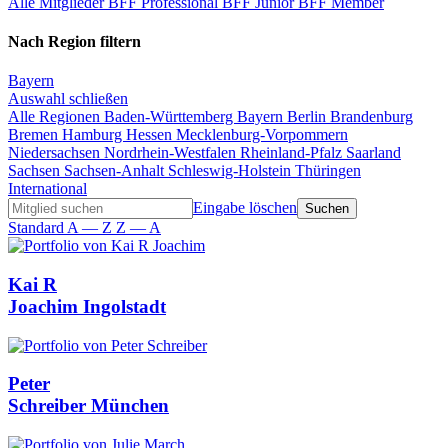
Alle Mitglieder
BFF Professional
BFF Junior
BFF Member
Nach Region filtern
Bayern
Auswahl schließen
Alle Regionen
Baden-Württemberg
Bayern
Berlin
Brandenburg
Bremen
Hamburg
Hessen
Mecklenburg-Vorpommern
Niedersachsen
Nordrhein-Westfalen
Rheinland-Pfalz
Saarland
Sachsen
Sachsen-Anhalt
Schleswig-Holstein
Thüringen
International
Eingabe löschen
Standard
A — Z
Z — A
Kai R
Joachim
Ingolstadt
Peter
Schreiber
München