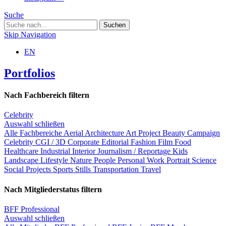
Suche
Skip Navigation
EN
Portfolios
Nach Fachbereich filtern
Celebrity
Auswahl schließen
Alle Fachbereiche
Aerial
Architecture
Art Project
Beauty
Campaign
Celebrity
CGI / 3D
Corporate
Editorial
Fashion
Film
Food
Healthcare
Industrial
Interior
Journalism / Reportage
Kids
Landscape
Lifestyle
Nature
People
Personal Work
Portrait
Science
Social Projects
Sports
Stills
Transportation
Travel
Nach Mitgliederstatus filtern
BFF Professional
Auswahl schließen