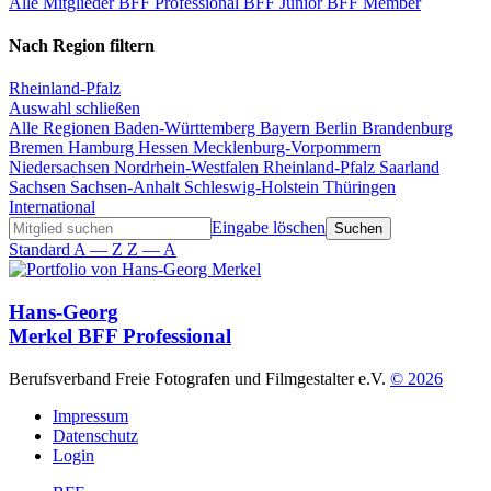
Alle Mitglieder
BFF Professional
BFF Junior
BFF Member
Nach Region filtern
Rheinland-Pfalz
Auswahl schließen
Alle Regionen
Baden-Württemberg
Bayern
Berlin
Brandenburg
Bremen
Hamburg
Hessen
Mecklenburg-Vorpommern
Niedersachsen
Nordrhein-Westfalen
Rheinland-Pfalz
Saarland
Sachsen
Sachsen-Anhalt
Schleswig-Holstein
Thüringen
International
Eingabe löschen
Standard
A — Z
Z — A
Hans-Georg
Merkel
BFF Professional
Berufsverband Freie Fotografen und Filmgestalter e.V.
© 2026
Impressum
Datenschutz
Login