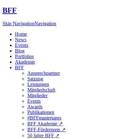
BFF
Skip Navigation
Navigation
Home
News
Events
Blog
Portfolios
Akademie
BFF
Ansprechpartner
Satzung
Leistungen
Mitgliedschaft
Mitglieder
Events
Awards
Publikationen
#BFFmastertapes
BFF Akademie ↗︎
BFF-Förderpreis ↗︎
50 Jahre BFF ↗︎