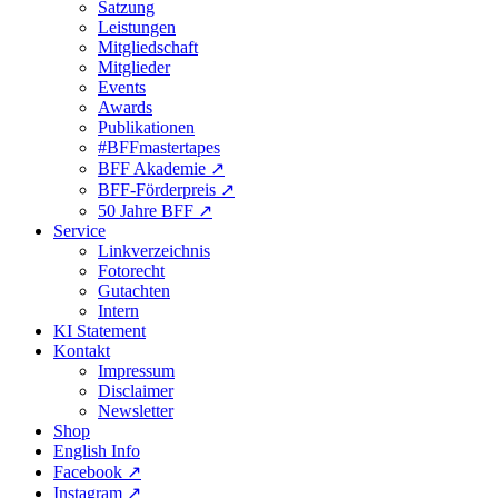
Satzung
Leistungen
Mitgliedschaft
Mitglieder
Events
Awards
Publikationen
#BFFmastertapes
BFF Akademie ↗︎
BFF-Förderpreis ↗︎
50 Jahre BFF ↗︎
Service
Linkverzeichnis
Fotorecht
Gutachten
Intern
KI Statement
Kontakt
Impressum
Disclaimer
Newsletter
Shop
English Info
Facebook ↗︎
Instagram ↗︎