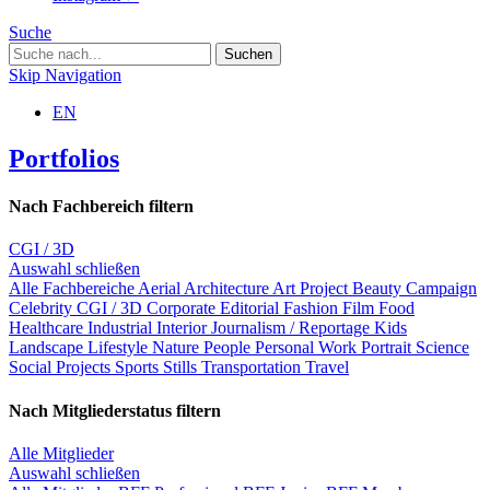
Suche
Skip Navigation
EN
Portfolios
Nach Fachbereich filtern
CGI / 3D
Auswahl schließen
Alle Fachbereiche
Aerial
Architecture
Art Project
Beauty
Campaign
Celebrity
CGI / 3D
Corporate
Editorial
Fashion
Film
Food
Healthcare
Industrial
Interior
Journalism / Reportage
Kids
Landscape
Lifestyle
Nature
People
Personal Work
Portrait
Science
Social Projects
Sports
Stills
Transportation
Travel
Nach Mitgliederstatus filtern
Alle Mitglieder
Auswahl schließen