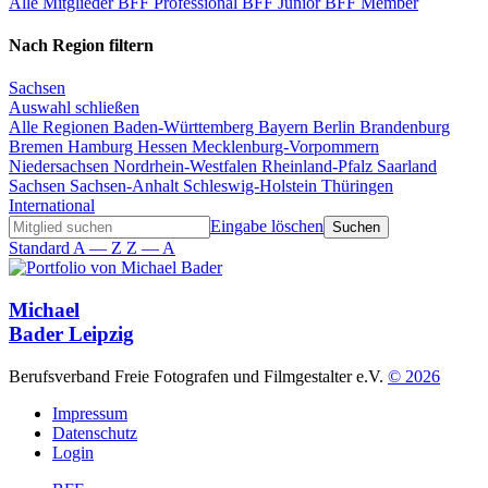
Alle Mitglieder
BFF Professional
BFF Junior
BFF Member
Nach Region filtern
Sachsen
Auswahl schließen
Alle Regionen
Baden-Württemberg
Bayern
Berlin
Brandenburg
Bremen
Hamburg
Hessen
Mecklenburg-Vorpommern
Niedersachsen
Nordrhein-Westfalen
Rheinland-Pfalz
Saarland
Sachsen
Sachsen-Anhalt
Schleswig-Holstein
Thüringen
International
Eingabe löschen
Standard
A — Z
Z — A
Michael
Bader
Leipzig
Berufsverband Freie Fotografen und Filmgestalter e.V.
© 2026
Impressum
Datenschutz
Login