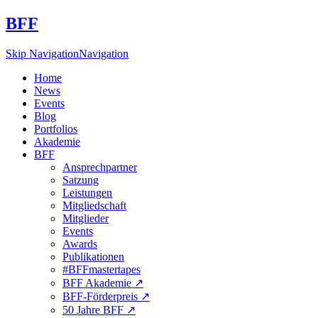
BFF
Skip Navigation
Navigation
Home
News
Events
Blog
Portfolios
Akademie
BFF
Ansprechpartner
Satzung
Leistungen
Mitgliedschaft
Mitglieder
Events
Awards
Publikationen
#BFFmastertapes
BFF Akademie ↗︎
BFF-Förderpreis ↗︎
50 Jahre BFF ↗︎