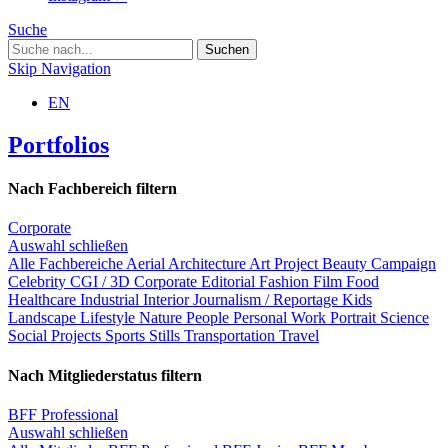
Suche
Skip Navigation
EN
Portfolios
Nach Fachbereich filtern
Corporate
Auswahl schließen
Alle Fachbereiche
Aerial
Architecture
Art Project
Beauty
Campaign
Celebrity
CGI / 3D
Corporate
Editorial
Fashion
Film
Food
Healthcare
Industrial
Interior
Journalism / Reportage
Kids
Landscape
Lifestyle
Nature
People
Personal Work
Portrait
Science
Social Projects
Sports
Stills
Transportation
Travel
Nach Mitgliederstatus filtern
BFF Professional
Auswahl schließen