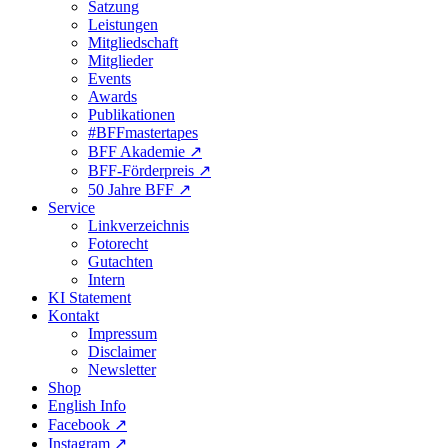
Satzung
Leistungen
Mitgliedschaft
Mitglieder
Events
Awards
Publikationen
#BFFmastertapes
BFF Akademie ↗︎
BFF-Förderpreis ↗︎
50 Jahre BFF ↗︎
Service
Linkverzeichnis
Fotorecht
Gutachten
Intern
KI Statement
Kontakt
Impressum
Disclaimer
Newsletter
Shop
English Info
Facebook ↗︎
Instagram ↗︎