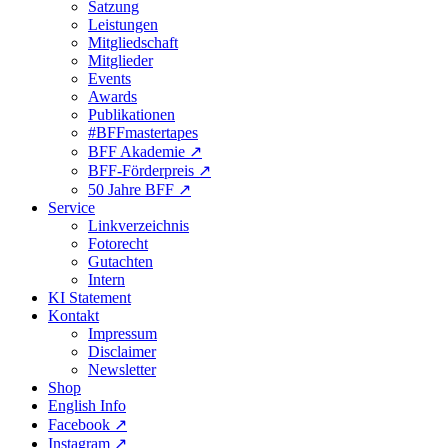
Satzung
Leistungen
Mitgliedschaft
Mitglieder
Events
Awards
Publikationen
#BFFmastertapes
BFF Akademie ↗︎
BFF-Förderpreis ↗︎
50 Jahre BFF ↗︎
Service
Linkverzeichnis
Fotorecht
Gutachten
Intern
KI Statement
Kontakt
Impressum
Disclaimer
Newsletter
Shop
English Info
Facebook ↗︎
Instagram ↗︎