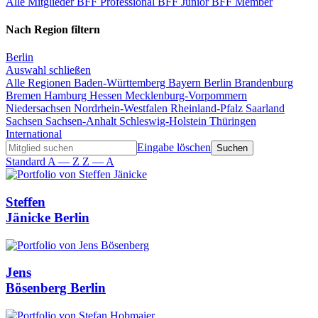
Alle Mitglieder
BFF Professional
BFF Junior
BFF Member
Nach Region filtern
Berlin
Auswahl schließen
Alle Regionen
Baden-Württemberg
Bayern
Berlin
Brandenburg
Bremen
Hamburg
Hessen
Mecklenburg-Vorpommern
Niedersachsen
Nordrhein-Westfalen
Rheinland-Pfalz
Saarland
Sachsen
Sachsen-Anhalt
Schleswig-Holstein
Thüringen
International
Eingabe löschen
Standard
A — Z
Z — A
Steffen
Jänicke
Berlin
Jens
Bösenberg
Berlin