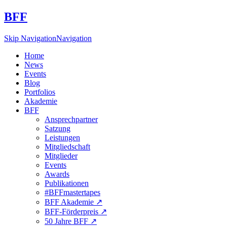
BFF
Skip Navigation
Navigation
Home
News
Events
Blog
Portfolios
Akademie
BFF
Ansprechpartner
Satzung
Leistungen
Mitgliedschaft
Mitglieder
Events
Awards
Publikationen
#BFFmastertapes
BFF Akademie ↗︎
BFF-Förderpreis ↗︎
50 Jahre BFF ↗︎