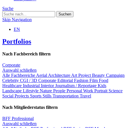
Suche
Skip Navigation
EN
Portfolios
Nach Fachbereich filtern
Corporate
Auswahl schließen
Alle Fachbereiche
Aerial
Architecture
Art Project
Beauty
Campaign
Celebrity
CGI / 3D
Corporate
Editorial
Fashion
Film
Food
Healthcare
Industrial
Interior
Journalism / Reportage
Kids
Landscape
Lifestyle
Nature
People
Personal Work
Portrait
Science
Social Projects
Sports
Stills
Transportation
Travel
Nach Mitgliederstatus filtern
BFF Professional
Auswahl schließen