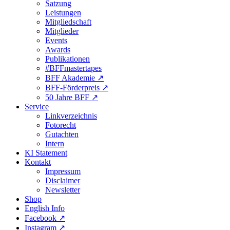
Satzung
Leistungen
Mitgliedschaft
Mitglieder
Events
Awards
Publikationen
#BFFmastertapes
BFF Akademie ↗︎
BFF-Förderpreis ↗︎
50 Jahre BFF ↗︎
Service
Linkverzeichnis
Fotorecht
Gutachten
Intern
KI Statement
Kontakt
Impressum
Disclaimer
Newsletter
Shop
English Info
Facebook ↗︎
Instagram ↗︎