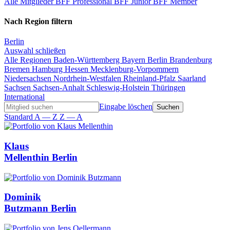
Alle Mitglieder
BFF Professional
BFF Junior
BFF Member
Nach Region filtern
Berlin
Auswahl schließen
Alle Regionen
Baden-Württemberg
Bayern
Berlin
Brandenburg
Bremen
Hamburg
Hessen
Mecklenburg-Vorpommern
Niedersachsen
Nordrhein-Westfalen
Rheinland-Pfalz
Saarland
Sachsen
Sachsen-Anhalt
Schleswig-Holstein
Thüringen
International
Eingabe löschen
Standard
A — Z
Z — A
Klaus
Mellenthin
Berlin
Dominik
Butzmann
Berlin