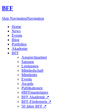
BFF
Skip Navigation
Navigation
Home
News
Events
Blog
Portfolios
Akademie
BFF
Ansprechpartner
Satzung
Leistungen
Mitgliedschaft
Mitglieder
Events
Awards
Publikationen
#BFFmastertapes
BFF Akademie ↗︎
BFF-Förderpreis ↗︎
50 Jahre BFF ↗︎