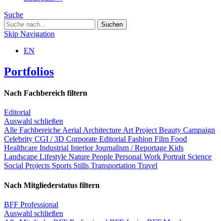
Suche
Skip Navigation
EN
Portfolios
Nach Fachbereich filtern
Editorial
Auswahl schließen
Alle Fachbereiche
Aerial
Architecture
Art Project
Beauty
Campaign
Celebrity
CGI / 3D
Corporate
Editorial
Fashion
Film
Food
Healthcare
Industrial
Interior
Journalism / Reportage
Kids
Landscape
Lifestyle
Nature
People
Personal Work
Portrait
Science
Social Projects
Sports
Stills
Transportation
Travel
Nach Mitgliederstatus filtern
BFF Professional
Auswahl schließen