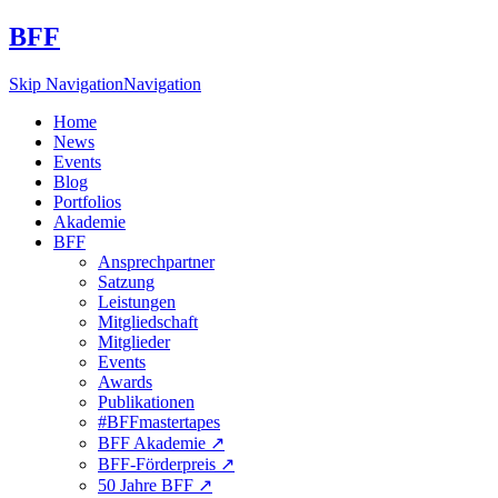
BFF
Skip Navigation
Navigation
Home
News
Events
Blog
Portfolios
Akademie
BFF
Ansprechpartner
Satzung
Leistungen
Mitgliedschaft
Mitglieder
Events
Awards
Publikationen
#BFFmastertapes
BFF Akademie ↗︎
BFF-Förderpreis ↗︎
50 Jahre BFF ↗︎