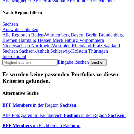
Alle Mitglieder
BFF Professional
BFF Junior
BFF Member
Nach Region filtern
Sachsen
Auswahl schließen
Alle Regionen
Baden-Württemberg
Bayern
Berlin
Brandenburg
Bremen
Hamburg
Hessen
Mecklenburg-Vorpommern
Niedersachsen
Nordrhein-Westfalen
Rheinland-Pfalz
Saarland
Sachsen
Sachsen-Anhalt
Schleswig-Holstein
Thüringen
International
Eingabe löschen
Es wurden keine passenden Portfolios zu diesen
Kriterien gefunden.
Alternative Suche
BFF Members
in der Region
Sachsen
.
Alle Fotografen im Fachbereich
Fashion
in der Region
Sachsen
.
BFF Members
im Fachbereich
Fashion
.