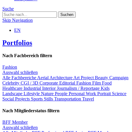
Suche
Skip Navigation
EN
Portfolios
Nach Fachbereich filtern
Fashion
Auswahl schließen
Alle Fachbereiche
Aerial
Architecture
Art Project
Beauty
Campaign
Celebrity
CGI / 3D
Corporate
Editorial
Fashion
Film
Food
Healthcare
Industrial
Interior
Journalism / Reportage
Kids
Landscape
Lifestyle
Nature
People
Personal Work
Portrait
Science
Social Projects
Sports
Stills
Transportation
Travel
Nach Mitgliederstatus filtern
BFF Member
Auswahl schließen