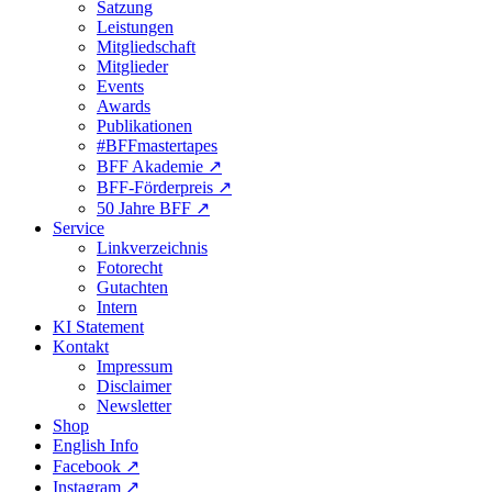
Satzung
Leistungen
Mitgliedschaft
Mitglieder
Events
Awards
Publikationen
#BFFmastertapes
BFF Akademie ↗︎
BFF-Förderpreis ↗︎
50 Jahre BFF ↗︎
Service
Linkverzeichnis
Fotorecht
Gutachten
Intern
KI Statement
Kontakt
Impressum
Disclaimer
Newsletter
Shop
English Info
Facebook ↗︎
Instagram ↗︎