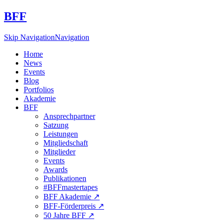
BFF
Skip Navigation
Navigation
Home
News
Events
Blog
Portfolios
Akademie
BFF
Ansprechpartner
Satzung
Leistungen
Mitgliedschaft
Mitglieder
Events
Awards
Publikationen
#BFFmastertapes
BFF Akademie ↗︎
BFF-Förderpreis ↗︎
50 Jahre BFF ↗︎