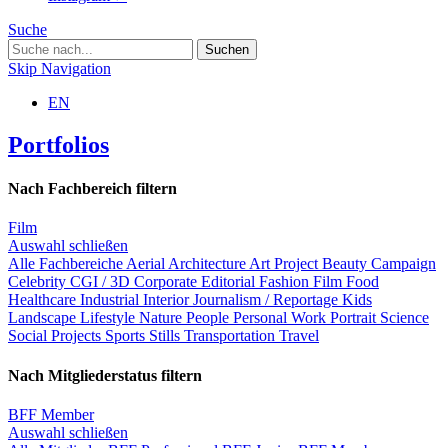
Suche
Skip Navigation
EN
Portfolios
Nach Fachbereich filtern
Film
Auswahl schließen
Alle Fachbereiche
Aerial
Architecture
Art Project
Beauty
Campaign
Celebrity
CGI / 3D
Corporate
Editorial
Fashion
Film
Food
Healthcare
Industrial
Interior
Journalism / Reportage
Kids
Landscape
Lifestyle
Nature
People
Personal Work
Portrait
Science
Social Projects
Sports
Stills
Transportation
Travel
Nach Mitgliederstatus filtern
BFF Member
Auswahl schließen