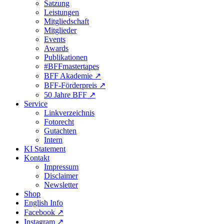
Satzung
Leistungen
Mitgliedschaft
Mitglieder
Events
Awards
Publikationen
#BFFmastertapes
BFF Akademie ↗︎
BFF-Förderpreis ↗︎
50 Jahre BFF ↗︎
Service
Linkverzeichnis
Fotorecht
Gutachten
Intern
KI Statement
Kontakt
Impressum
Disclaimer
Newsletter
Shop
English Info
Facebook ↗︎
Instagram ↗︎