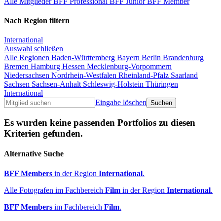
Alle Mitglieder
BFF Professional
BFF Junior
BFF Member
Nach Region filtern
International
Auswahl schließen
Alle Regionen
Baden-Württemberg
Bayern
Berlin
Brandenburg
Bremen
Hamburg
Hessen
Mecklenburg-Vorpommern
Niedersachsen
Nordrhein-Westfalen
Rheinland-Pfalz
Saarland
Sachsen
Sachsen-Anhalt
Schleswig-Holstein
Thüringen
International
Eingabe löschen
Es wurden keine passenden Portfolios zu diesen
Kriterien gefunden.
Alternative Suche
BFF Members
in der Region
International
.
Alle Fotografen im Fachbereich
Film
in der Region
International
.
BFF Members
im Fachbereich
Film
.