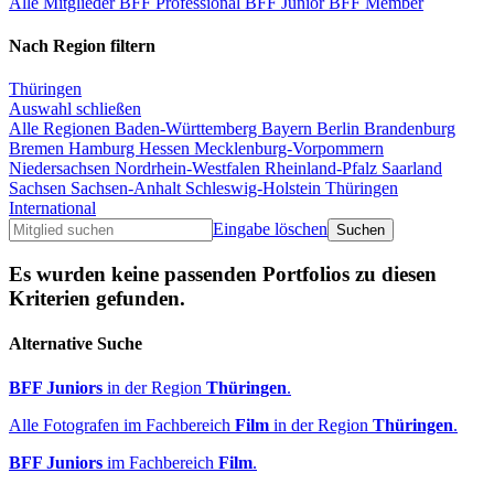
Alle Mitglieder
BFF Professional
BFF Junior
BFF Member
Nach Region filtern
Thüringen
Auswahl schließen
Alle Regionen
Baden-Württemberg
Bayern
Berlin
Brandenburg
Bremen
Hamburg
Hessen
Mecklenburg-Vorpommern
Niedersachsen
Nordrhein-Westfalen
Rheinland-Pfalz
Saarland
Sachsen
Sachsen-Anhalt
Schleswig-Holstein
Thüringen
International
Eingabe löschen
Es wurden keine passenden Portfolios zu diesen
Kriterien gefunden.
Alternative Suche
BFF Juniors
in der Region
Thüringen
.
Alle Fotografen im Fachbereich
Film
in der Region
Thüringen
.
BFF Juniors
im Fachbereich
Film
.