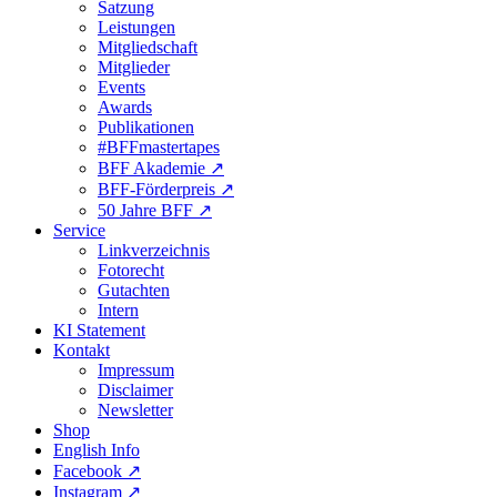
Satzung
Leistungen
Mitgliedschaft
Mitglieder
Events
Awards
Publikationen
#BFFmastertapes
BFF Akademie ↗︎
BFF-Förderpreis ↗︎
50 Jahre BFF ↗︎
Service
Linkverzeichnis
Fotorecht
Gutachten
Intern
KI Statement
Kontakt
Impressum
Disclaimer
Newsletter
Shop
English Info
Facebook ↗︎
Instagram ↗︎