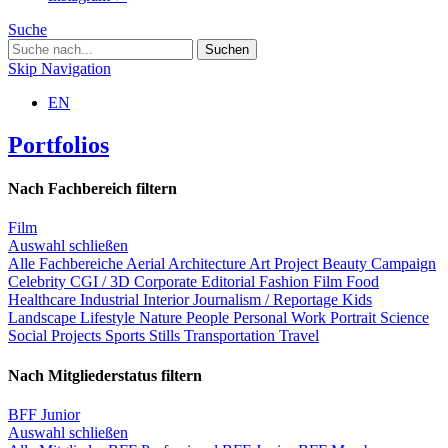
Suche
Skip Navigation
EN
Portfolios
Nach Fachbereich filtern
Film
Auswahl schließen
Alle Fachbereiche
Aerial
Architecture
Art Project
Beauty
Campaign
Celebrity
CGI / 3D
Corporate
Editorial
Fashion
Film
Food
Healthcare
Industrial
Interior
Journalism / Reportage
Kids
Landscape
Lifestyle
Nature
People
Personal Work
Portrait
Science
Social Projects
Sports
Stills
Transportation
Travel
Nach Mitgliederstatus filtern
BFF Junior
Auswahl schließen