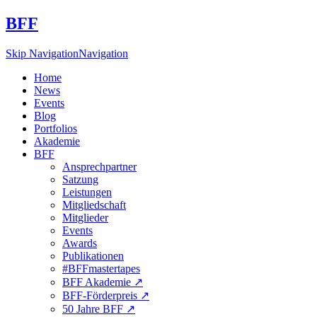
BFF
Skip Navigation
Navigation
Home
News
Events
Blog
Portfolios
Akademie
BFF
Ansprechpartner
Satzung
Leistungen
Mitgliedschaft
Mitglieder
Events
Awards
Publikationen
#BFFmastertapes
BFF Akademie ↗︎
BFF-Förderpreis ↗︎
50 Jahre BFF ↗︎