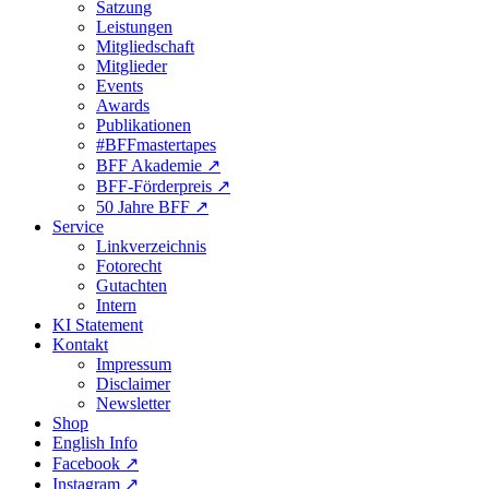
Satzung
Leistungen
Mitgliedschaft
Mitglieder
Events
Awards
Publikationen
#BFFmastertapes
BFF Akademie ↗︎
BFF-Förderpreis ↗︎
50 Jahre BFF ↗︎
Service
Linkverzeichnis
Fotorecht
Gutachten
Intern
KI Statement
Kontakt
Impressum
Disclaimer
Newsletter
Shop
English Info
Facebook ↗︎
Instagram ↗︎