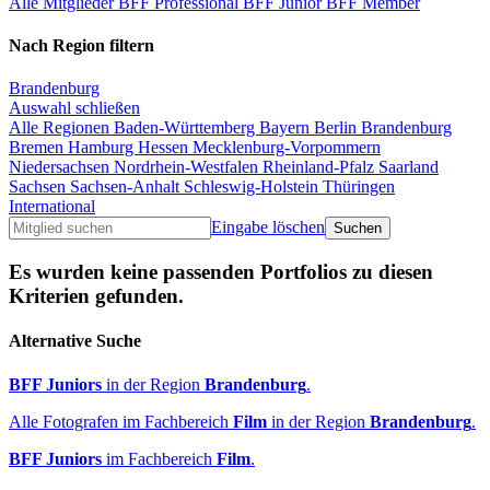
Alle Mitglieder
BFF Professional
BFF Junior
BFF Member
Nach Region filtern
Brandenburg
Auswahl schließen
Alle Regionen
Baden-Württemberg
Bayern
Berlin
Brandenburg
Bremen
Hamburg
Hessen
Mecklenburg-Vorpommern
Niedersachsen
Nordrhein-Westfalen
Rheinland-Pfalz
Saarland
Sachsen
Sachsen-Anhalt
Schleswig-Holstein
Thüringen
International
Eingabe löschen
Es wurden keine passenden Portfolios zu diesen
Kriterien gefunden.
Alternative Suche
BFF Juniors
in der Region
Brandenburg
.
Alle Fotografen im Fachbereich
Film
in der Region
Brandenburg
.
BFF Juniors
im Fachbereich
Film
.