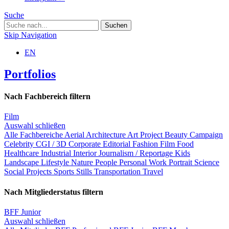
Suche
Skip Navigation
EN
Portfolios
Nach Fachbereich filtern
Film
Auswahl schließen
Alle Fachbereiche
Aerial
Architecture
Art Project
Beauty
Campaign
Celebrity
CGI / 3D
Corporate
Editorial
Fashion
Film
Food
Healthcare
Industrial
Interior
Journalism / Reportage
Kids
Landscape
Lifestyle
Nature
People
Personal Work
Portrait
Science
Social Projects
Sports
Stills
Transportation
Travel
Nach Mitgliederstatus filtern
BFF Junior
Auswahl schließen