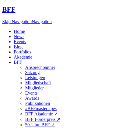
BFF
Skip Navigation
Navigation
Home
News
Events
Blog
Portfolios
Akademie
BFF
Ansprechpartner
Satzung
Leistungen
Mitgliedschaft
Mitglieder
Events
Awards
Publikationen
#BFFmastertapes
BFF Akademie ↗︎
BFF-Förderpreis ↗︎
50 Jahre BFF ↗︎