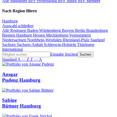
Alle Mitglieder
BFF Professional
BFF Junior
BFF Member
Nach Region filtern
Hamburg
Auswahl schließen
Alle Regionen
Baden-Württemberg
Bayern
Berlin
Brandenburg
Bremen
Hamburg
Hessen
Mecklenburg-Vorpommern
Niedersachsen
Nordrhein-Westfalen
Rheinland-Pfalz
Saarland
Sachsen
Sachsen-Anhalt
Schleswig-Holstein
Thüringen
International
Eingabe löschen
Standard
A — Z
Z — A
Ansgar
Pudenz
Hamburg
Sabine
Büttner
Hamburg