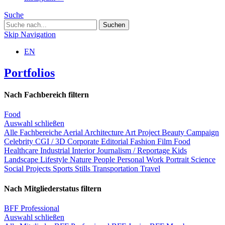
Suche
Skip Navigation
EN
Portfolios
Nach Fachbereich filtern
Food
Auswahl schließen
Alle Fachbereiche
Aerial
Architecture
Art Project
Beauty
Campaign
Celebrity
CGI / 3D
Corporate
Editorial
Fashion
Film
Food
Healthcare
Industrial
Interior
Journalism / Reportage
Kids
Landscape
Lifestyle
Nature
People
Personal Work
Portrait
Science
Social Projects
Sports
Stills
Transportation
Travel
Nach Mitgliederstatus filtern
BFF Professional
Auswahl schließen