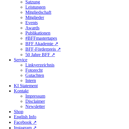
Satzung
Leistungen
Mitgliedschaft
Mitglieder
Events
Awards
Publikationen
#BFFmastertapes
BFF Akademie ↗︎
BFF-Förderpreis ↗︎
50 Jahre BFF ↗︎
Service
Linkverzeichnis
Fotorecht
Gutachten
Intern
KI Statement
Kontakt
Impressum
Disclaimer
Newsletter
Shop
English Info
Facebook ↗︎
Instagram ↗︎