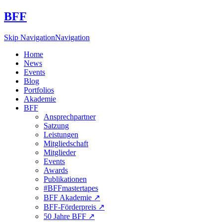
BFF
Skip Navigation
Navigation
Home
News
Events
Blog
Portfolios
Akademie
BFF
Ansprechpartner
Satzung
Leistungen
Mitgliedschaft
Mitglieder
Events
Awards
Publikationen
#BFFmastertapes
BFF Akademie ↗︎
BFF-Förderpreis ↗︎
50 Jahre BFF ↗︎