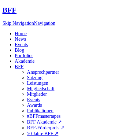
BFF
Skip Navigation
Navigation
Home
News
Events
Blog
Portfolios
Akademie
BFF
Ansprechpartner
Satzung
Leistungen
Mitgliedschaft
Mitglieder
Events
Awards
Publikationen
#BFFmastertapes
BFF Akademie ↗︎
BFF-Förderpreis ↗︎
50 Jahre BFF ↗︎