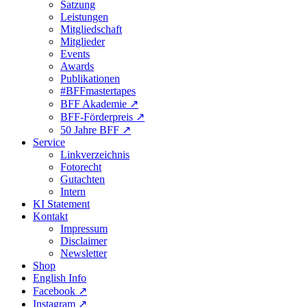
Satzung
Leistungen
Mitgliedschaft
Mitglieder
Events
Awards
Publikationen
#BFFmastertapes
BFF Akademie ↗︎
BFF-Förderpreis ↗︎
50 Jahre BFF ↗︎
Service
Linkverzeichnis
Fotorecht
Gutachten
Intern
KI Statement
Kontakt
Impressum
Disclaimer
Newsletter
Shop
English Info
Facebook ↗︎
Instagram ↗︎