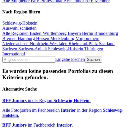
Alle Mitglieder
BFF Professional
BFF Junior
BFF Member
Nach Region filtern
Schleswig-Holstein
Auswahl schließen
Alle Regionen
Baden-Württemberg
Bayern
Berlin
Brandenburg
Bremen
Hamburg
Hessen
Mecklenburg-Vorpommern
Niedersachsen
Nordrhein-Westfalen
Rheinland-Pfalz
Saarland
Sachsen
Sachsen-Anhalt
Schleswig-Holstein
Thüringen
International
Eingabe löschen
Es wurden keine passenden Portfolios zu diesen
Kriterien gefunden.
Alternative Suche
BFF Juniors
in der Region
Schleswig-Holstein
.
Alle Fotografen im Fachbereich
Interior
in der Region
Schleswig-
Holstein
.
BFF Juniors
im Fachbereich
Interior
.