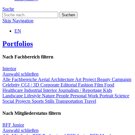
Suche
Skip Navigation
EN
Portfolios
Nach Fachbereich filtern
Interior
Auswahl schließen
Alle Fachbereiche
Aerial
Architecture
Art Project
Beauty
Campaign
Celebrity
CGI / 3D
Corporate
Editorial
Fashion
Film
Food
Healthcare
Industrial
Interior
Journalism / Reportage
Kids
Landscape
Lifestyle
Nature
People
Personal Work
Portrait
Science
Social Projects
Sports
Stills
Transportation
Travel
Nach Mitgliederstatus filtern
BFF Junior
Auswahl schließen