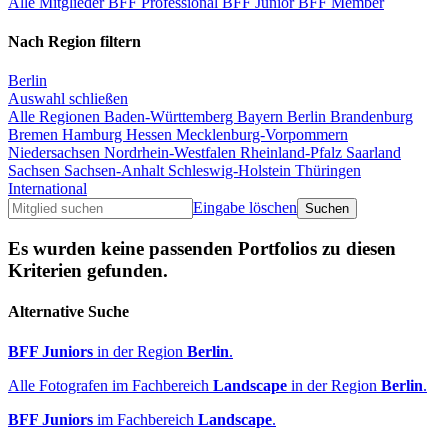
Alle Mitglieder
BFF Professional
BFF Junior
BFF Member
Nach Region filtern
Berlin
Auswahl schließen
Alle Regionen
Baden-Württemberg
Bayern
Berlin
Brandenburg
Bremen
Hamburg
Hessen
Mecklenburg-Vorpommern
Niedersachsen
Nordrhein-Westfalen
Rheinland-Pfalz
Saarland
Sachsen
Sachsen-Anhalt
Schleswig-Holstein
Thüringen
International
Eingabe löschen
Es wurden keine passenden Portfolios zu diesen
Kriterien gefunden.
Alternative Suche
BFF Juniors
in der Region
Berlin
.
Alle Fotografen im Fachbereich
Landscape
in der Region
Berlin
.
BFF Juniors
im Fachbereich
Landscape
.