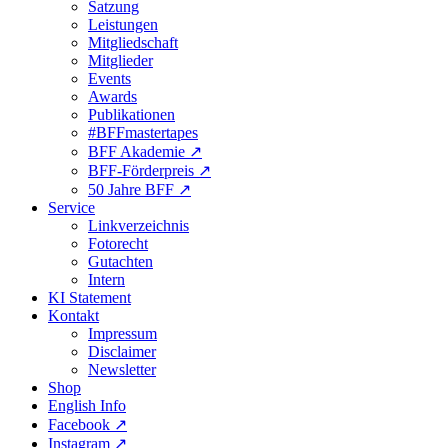
Satzung
Leistungen
Mitgliedschaft
Mitglieder
Events
Awards
Publikationen
#BFFmastertapes
BFF Akademie ↗︎
BFF-Förderpreis ↗︎
50 Jahre BFF ↗︎
Service
Linkverzeichnis
Fotorecht
Gutachten
Intern
KI Statement
Kontakt
Impressum
Disclaimer
Newsletter
Shop
English Info
Facebook ↗︎
Instagram ↗︎