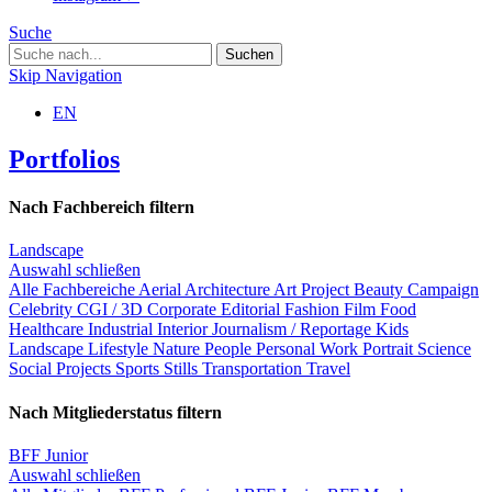
Suche
Skip Navigation
EN
Portfolios
Nach Fachbereich filtern
Landscape
Auswahl schließen
Alle Fachbereiche
Aerial
Architecture
Art Project
Beauty
Campaign
Celebrity
CGI / 3D
Corporate
Editorial
Fashion
Film
Food
Healthcare
Industrial
Interior
Journalism / Reportage
Kids
Landscape
Lifestyle
Nature
People
Personal Work
Portrait
Science
Social Projects
Sports
Stills
Transportation
Travel
Nach Mitgliederstatus filtern
BFF Junior
Auswahl schließen