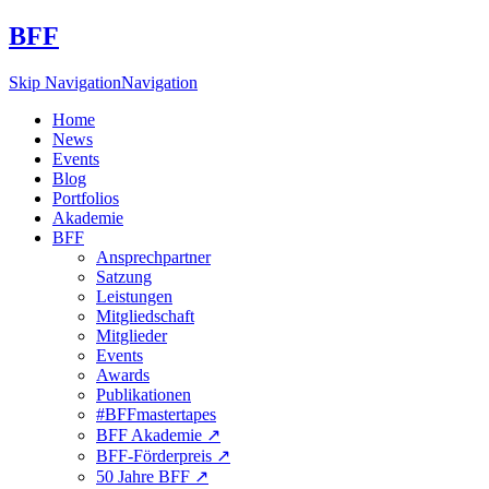
BFF
Skip Navigation
Navigation
Home
News
Events
Blog
Portfolios
Akademie
BFF
Ansprechpartner
Satzung
Leistungen
Mitgliedschaft
Mitglieder
Events
Awards
Publikationen
#BFFmastertapes
BFF Akademie ↗︎
BFF-Förderpreis ↗︎
50 Jahre BFF ↗︎