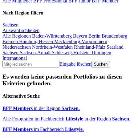
Alle Mitglieder
BFF Professional
BFF Junior
BFF Member
Nach Region filtern
Sachsen
Auswahl schließen
Alle Regionen
Baden-Württemberg
Bayern
Berlin
Brandenburg
Bremen
Hamburg
Hessen
Mecklenburg-Vorpommern
Niedersachsen
Nordrhein-Westfalen
Rheinland-Pfalz
Saarland
Sachsen
Sachsen-Anhalt
Schleswig-Holstein
Thüringen
International
Eingabe löschen
Es wurden keine passenden Portfolios zu diesen
Kriterien gefunden.
Alternative Suche
BFF Members
in der Region
Sachsen
.
Alle Fotografen im Fachbereich
Lifestyle
in der Region
Sachsen
.
BFF Members
im Fachbereich
Lifestyle
.