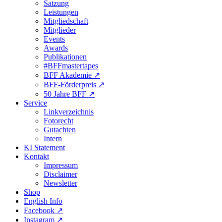
Satzung
Leistungen
Mitgliedschaft
Mitglieder
Events
Awards
Publikationen
#BFFmastertapes
BFF Akademie ↗︎
BFF-Förderpreis ↗︎
50 Jahre BFF ↗︎
Service
Linkverzeichnis
Fotorecht
Gutachten
Intern
KI Statement
Kontakt
Impressum
Disclaimer
Newsletter
Shop
English Info
Facebook ↗︎
Instagram ↗︎