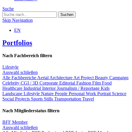
Suche
Skip Navigation
EN
Portfolios
Nach Fachbereich filtern
Lifestyle
Auswahl schließen
Alle Fachbereiche
Aerial
Architecture
Art Project
Beauty
Campaign
Celebrity
CGI / 3D
Corporate
Editorial
Fashion
Film
Food
Healthcare
Industrial
Interior
Journalism / Reportage
Kids
Landscape
Lifestyle
Nature
People
Personal Work
Portrait
Science
Social Projects
Sports
Stills
Transportation
Travel
Nach Mitgliederstatus filtern
BFF Member
Auswahl schließen