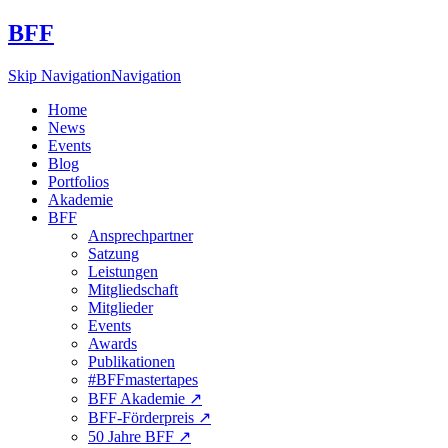
BFF
Skip Navigation
Navigation
Home
News
Events
Blog
Portfolios
Akademie
BFF
Ansprechpartner
Satzung
Leistungen
Mitgliedschaft
Mitglieder
Events
Awards
Publikationen
#BFFmastertapes
BFF Akademie ↗︎
BFF-Förderpreis ↗︎
50 Jahre BFF ↗︎