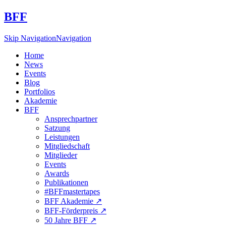
BFF
Skip Navigation
Navigation
Home
News
Events
Blog
Portfolios
Akademie
BFF
Ansprechpartner
Satzung
Leistungen
Mitgliedschaft
Mitglieder
Events
Awards
Publikationen
#BFFmastertapes
BFF Akademie ↗︎
BFF-Förderpreis ↗︎
50 Jahre BFF ↗︎