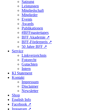
Satzung
Leistungen
Mitgliedschaft
Mitglieder
Events
Awards
Publikationen
#BFFmastertapes
BFF Akademie ↗︎
BFF-Förderpreis ↗︎
50 Jahre BFF ↗︎
Service
Linkverzeichnis
Fotorecht
Gutachten
Intern
KI Statement
Kontakt
Impressum
Disclaimer
Newsletter
Shop
English Info
Facebook ↗︎
Instagram ↗︎