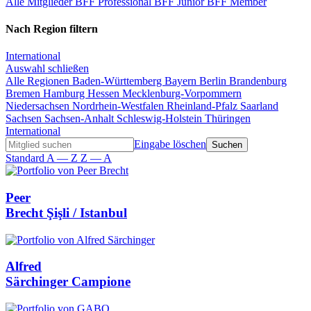
Alle Mitglieder
BFF Professional
BFF Junior
BFF Member
Nach Region filtern
International
Auswahl schließen
Alle Regionen
Baden-Württemberg
Bayern
Berlin
Brandenburg
Bremen
Hamburg
Hessen
Mecklenburg-Vorpommern
Niedersachsen
Nordrhein-Westfalen
Rheinland-Pfalz
Saarland
Sachsen
Sachsen-Anhalt
Schleswig-Holstein
Thüringen
International
Eingabe löschen
Standard
A — Z
Z — A
Peer
Brecht
Şişli / Istanbul
Alfred
Särchinger
Campione