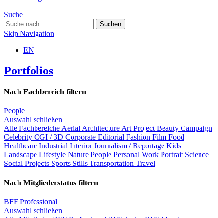
Suche
Skip Navigation
EN
Portfolios
Nach Fachbereich filtern
People
Auswahl schließen
Alle Fachbereiche
Aerial
Architecture
Art Project
Beauty
Campaign
Celebrity
CGI / 3D
Corporate
Editorial
Fashion
Film
Food
Healthcare
Industrial
Interior
Journalism / Reportage
Kids
Landscape
Lifestyle
Nature
People
Personal Work
Portrait
Science
Social Projects
Sports
Stills
Transportation
Travel
Nach Mitgliederstatus filtern
BFF Professional
Auswahl schließen