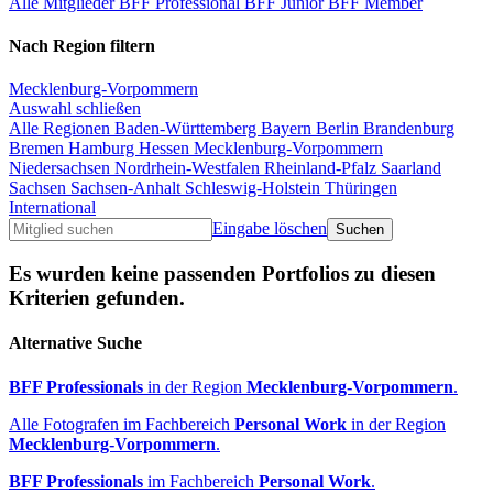
Alle Mitglieder
BFF Professional
BFF Junior
BFF Member
Nach Region filtern
Mecklenburg-Vorpommern
Auswahl schließen
Alle Regionen
Baden-Württemberg
Bayern
Berlin
Brandenburg
Bremen
Hamburg
Hessen
Mecklenburg-Vorpommern
Niedersachsen
Nordrhein-Westfalen
Rheinland-Pfalz
Saarland
Sachsen
Sachsen-Anhalt
Schleswig-Holstein
Thüringen
International
Eingabe löschen
Es wurden keine passenden Portfolios zu diesen
Kriterien gefunden.
Alternative Suche
BFF Professionals
in der Region
Mecklenburg-Vorpommern
.
Alle Fotografen im Fachbereich
Personal Work
in der Region
Mecklenburg-Vorpommern
.
BFF Professionals
im Fachbereich
Personal Work
.