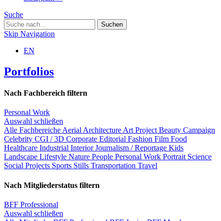
Suche
Skip Navigation
EN
Portfolios
Nach Fachbereich filtern
Personal Work
Auswahl schließen
Alle Fachbereiche
Aerial
Architecture
Art Project
Beauty
Campaign
Celebrity
CGI / 3D
Corporate
Editorial
Fashion
Film
Food
Healthcare
Industrial
Interior
Journalism / Reportage
Kids
Landscape
Lifestyle
Nature
People
Personal Work
Portrait
Science
Social Projects
Sports
Stills
Transportation
Travel
Nach Mitgliederstatus filtern
BFF Professional
Auswahl schließen