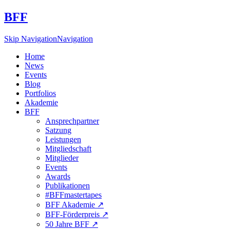
BFF
Skip Navigation
Navigation
Home
News
Events
Blog
Portfolios
Akademie
BFF
Ansprechpartner
Satzung
Leistungen
Mitgliedschaft
Mitglieder
Events
Awards
Publikationen
#BFFmastertapes
BFF Akademie ↗︎
BFF-Förderpreis ↗︎
50 Jahre BFF ↗︎