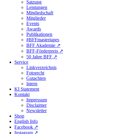
Satzung
Leistungen
Mitgliedschaft
Mitglieder
Events
Awards
Publikationen
#BFFmastertapes
BFF Akademie ↗︎
BFF-Förderpreis ↗︎
50 Jahre BFF ↗︎
Service
Linkverzeichnis
Fotorecht
Gutachten
Intern
KI Statement
Kontakt
Impressum
Disclaimer
Newsletter
Shop
English Info
Facebook ↗︎
Instagram ↗︎