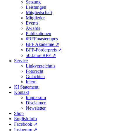
Satzung
Leistungen
Mitgliedschaft
Mitglieder
Events
Awards
Publikationen
#BFFmastertapes
BFF Akademie ↗︎
BFF-Förderpreis ↗︎
50 Jahre BFF ↗︎
Service
Linkverzeichnis
Fotorecht
Gutachten
Intern
KI Statement
Kontakt
Impressum
Disclaimer
Newsletter
Shop
English Info
Facebook ↗︎
Instagram ↗︎