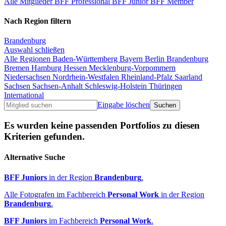
Alle Mitglieder
BFF Professional
BFF Junior
BFF Member
Nach Region filtern
Brandenburg
Auswahl schließen
Alle Regionen
Baden-Württemberg
Bayern
Berlin
Brandenburg
Bremen
Hamburg
Hessen
Mecklenburg-Vorpommern
Niedersachsen
Nordrhein-Westfalen
Rheinland-Pfalz
Saarland
Sachsen
Sachsen-Anhalt
Schleswig-Holstein
Thüringen
International
Eingabe löschen
Es wurden keine passenden Portfolios zu diesen
Kriterien gefunden.
Alternative Suche
BFF Juniors
in der Region
Brandenburg
.
Alle Fotografen im Fachbereich
Personal Work
in der Region
Brandenburg
.
BFF Juniors
im Fachbereich
Personal Work
.