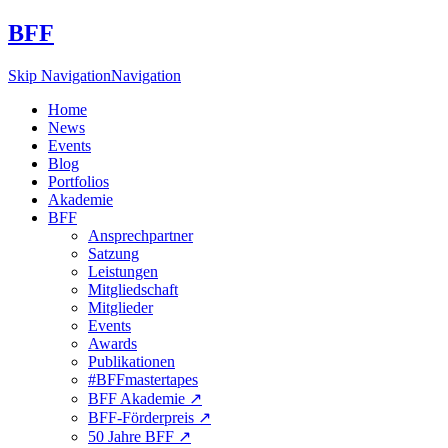
BFF
Skip Navigation
Navigation
Home
News
Events
Blog
Portfolios
Akademie
BFF
Ansprechpartner
Satzung
Leistungen
Mitgliedschaft
Mitglieder
Events
Awards
Publikationen
#BFFmastertapes
BFF Akademie ↗︎
BFF-Förderpreis ↗︎
50 Jahre BFF ↗︎