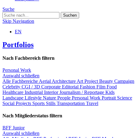
Suche
Skip Navigation
EN
Portfolios
Nach Fachbereich filtern
Personal Work
Auswahl schließen
Alle Fachbereiche
Aerial
Architecture
Art Project
Beauty
Campaign
Celebrity
CGI / 3D
Corporate
Editorial
Fashion
Film
Food
Healthcare
Industrial
Interior
Journalism / Reportage
Kids
Landscape
Lifestyle
Nature
People
Personal Work
Portrait
Science
Social Projects
Sports
Stills
Transportation
Travel
Nach Mitgliederstatus filtern
BFF Junior
Auswahl schließen