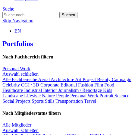
Suche
Skip Navigation
EN
Portfolios
Nach Fachbereich filtern
Personal Work
Auswahl schließen
Alle Fachbereiche
Aerial
Architecture
Art Project
Beauty
Campaign
Celebrity
CGI / 3D
Corporate
Editorial
Fashion
Film
Food
Healthcare
Industrial
Interior
Journalism / Reportage
Kids
Landscape
Lifestyle
Nature
People
Personal Work
Portrait
Science
Social Projects
Sports
Stills
Transportation
Travel
Nach Mitgliederstatus filtern
Alle Mitglieder
Auswahl schließen