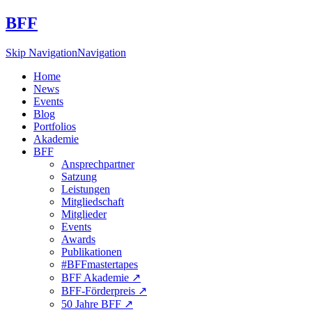
BFF
Skip Navigation
Navigation
Home
News
Events
Blog
Portfolios
Akademie
BFF
Ansprechpartner
Satzung
Leistungen
Mitgliedschaft
Mitglieder
Events
Awards
Publikationen
#BFFmastertapes
BFF Akademie ↗︎
BFF-Förderpreis ↗︎
50 Jahre BFF ↗︎