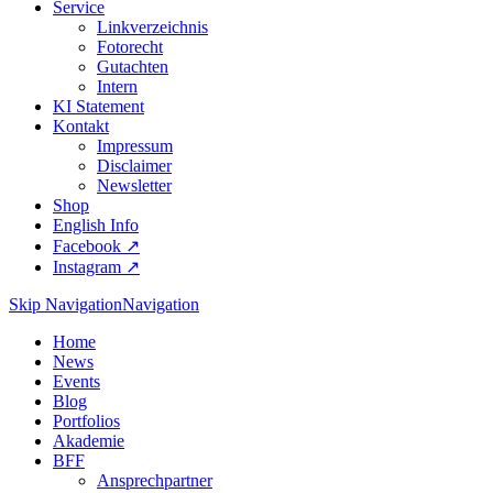
Service
Linkverzeichnis
Fotorecht
Gutachten
Intern
KI Statement
Kontakt
Impressum
Disclaimer
Newsletter
Shop
English Info
Facebook ↗︎
Instagram ↗︎
Skip Navigation
Navigation
Home
News
Events
Blog
Portfolios
Akademie
BFF
Ansprechpartner