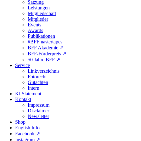
Satzung
Leistungen
Mitgliedschaft
Mitglieder
Events
Awards
Publikationen
#BFFmastertapes
BFF Akademie ↗︎
BFF-Förderpreis ↗︎
50 Jahre BFF ↗︎
Service
Linkverzeichnis
Fotorecht
Gutachten
Intern
KI Statement
Kontakt
Impressum
Disclaimer
Newsletter
Shop
English Info
Facebook ↗︎
Instagram ↗︎