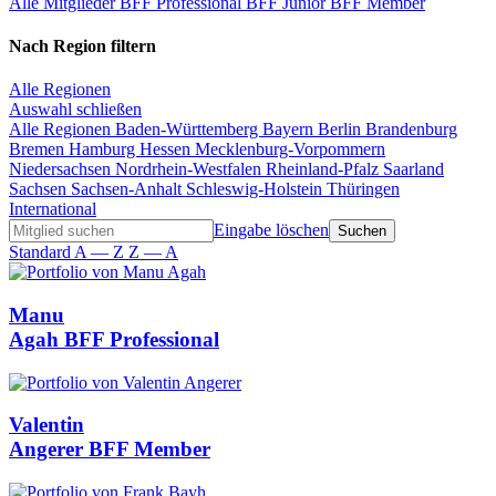
Alle Mitglieder
BFF Professional
BFF Junior
BFF Member
Nach Region filtern
Alle Regionen
Auswahl schließen
Alle Regionen
Baden-Württemberg
Bayern
Berlin
Brandenburg
Bremen
Hamburg
Hessen
Mecklenburg-Vorpommern
Niedersachsen
Nordrhein-Westfalen
Rheinland-Pfalz
Saarland
Sachsen
Sachsen-Anhalt
Schleswig-Holstein
Thüringen
International
Eingabe löschen
Standard
A — Z
Z — A
Manu
Agah
BFF Professional
Valentin
Angerer
BFF Member